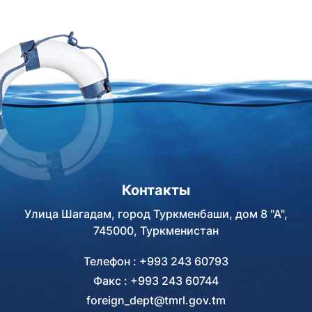
остановился на проводимой
Туркменистаном работе по
развитию международного
транспортно-логистического
сотрудничества,
расширению транзитного
потенциала через
Каспийское море,
совершенствованию
транспортных операций и
повышению эффективности
Контакты
региональных и
международных
Улица Шагадам, город Туркменбаши, дом 8 "А",
транспортных коридоров.В
745000, Туркменистан
рамках саммита состоялась
двусторонняя встреча
Телефон : +993 243 60793
Председателя
Факс : +993 243 60744
Государственной службы
foreign_dept@tmrl.gov.tm
морского и речного