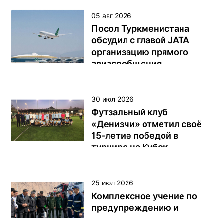
05 авг 2026
Посол Туркменистана
обсудил с главой JATA
организацию прямого
авиасообщения
Чрезвычайный и
Полномочный Посол
30 июл 2026
Туркменистана в Японии
Футзальный клуб
Атадурды Байрамов в
«Денизчи» отметил своё
понедельник провёл встречу
15-летие победой в
с новоназначенным
турнире на Кубок
председателем Ассоциации
«Денизчи»
туристических агентств
Японии (JATA) Юдзи Харой, в
В год «Независимый,
25 июл 2026
ходе которой стороны
Постоянно Нейтральный
Комплексное учение по
обсудили продвижение
Туркменистан — страна
предупреждению и
организации прямых
благородных ахалтекинских