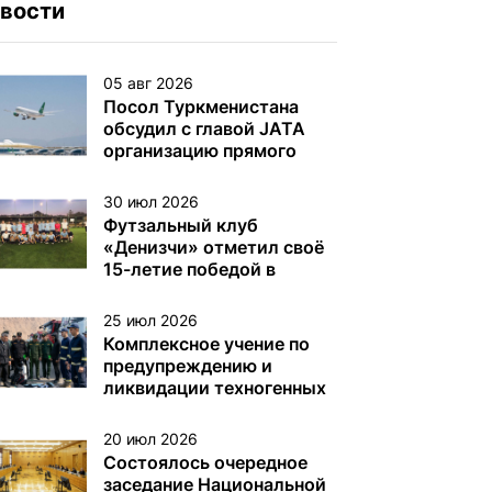
вости
05 авг 2026
Посол Туркменистана
обсудил с главой JATA
организацию прямого
авиасообщения
30 июл 2026
Футзальный клуб
«Денизчи» отметил своё
15-летие победой в
турнире на Кубок
«Денизчи»
25 июл 2026
Комплексное учение по
предупреждению и
ликвидации техногенных
аварий на
нефтегазодобывающих
20 июл 2026
платформах и других
Состоялось очередное
объектах (сооружениях)
заседание Национальной