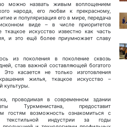
тво можно назвать живым воплощением
кого народа, его любви к прекрасному,
итие и популяризация его в мире, передача
исконном виде – в числе приоритетов
е ткацкое искусство известно как часть
ия, и это ещё более приумножает славу
лось из поколения в поколение сквозь
дней, став важной составляющей богатого
. Это касается не только изготовления
крашения жилья, ткацкое искусство –
й культуры.
рка, проводимая в современном здании
латы Туркменистана, предоставит
ым гостям возможность ознакомиться с
ой текстильной индустрии за годы
й продукцией и технологиями профильных