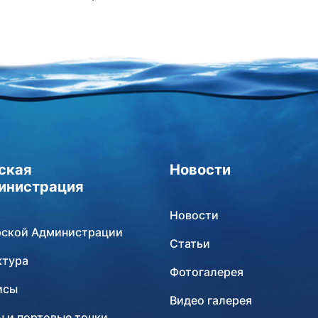
ская
Новости
инистрация
Новости
рской Администрации
Статьи
ктура
Фотогалерея
исы
Видео галерея
 и портовые точки