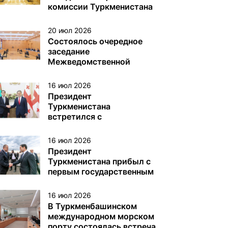
различного назначения в
комиссии Туркменистана
туркменском секторе
по делам ЮНЕСКО
Каспийского моря
20 июл 2026
Состоялось очередное
заседание
Межведомственной
комиссии Туркменистана
по вопросам Каспийского
16 июл 2026
моря
Президент
Туркменистана
встретился с
Президентом Грузии
16 июл 2026
Президент
Туркменистана прибыл с
первым государственным
визитом в Грузию
16 июл 2026
В Туркменбашинском
международном морском
порту состоялась встреча