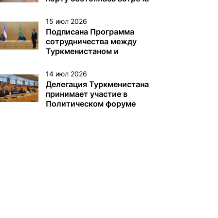
с немецкой делегацией
15 июл 2026
Подписана Программа
сотрудничества между
Туркменистаном и
Узбекистаном
14 июл 2026
Делегация Туркменистана
принимает участие в
Политическом форуме
высокого уровня под
эгидой ЭКОСОС в Нью-
Йорке