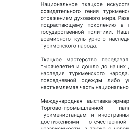
Национальное ткацкое искусс
созидательного гения туркменс
отражением духовного мира. Разв
подрастающему поколению в 
государственной политики. Наш
всемирного культурного наслед
туркменского народа.
Ткацкое мастерство передава
тысячелетия и дошло до наших 
наследия туркменского народа
повседневной одежды либо у
неотъемлемая часть национально
Международная выставка-ярма
Торгово-промышленной па
туркменистанцам и иностранн
достижениями отечественн
независимости, а также с ново