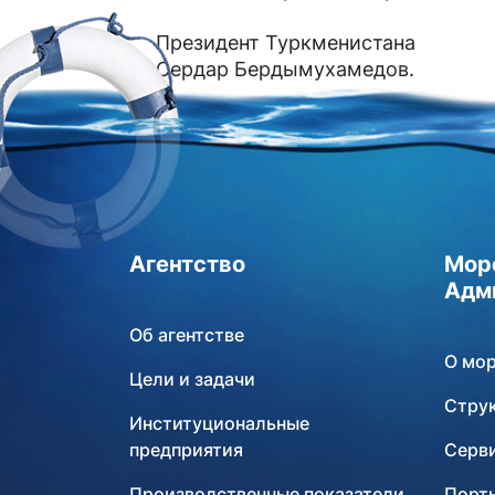
Президент Туркменистана
Сердар Бердымухамедов.
Агентство
Мор
Адм
Об агентстве
О мо
Цели и задачи
Стру
Институциональные
предприятия
Серв
Производственные показатели
Порты