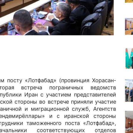
м посту «Лотфабад» (провинция Хорасан-
торая встреча пограничных ведомств
публики Иран с участием представителей
нской стороны во встрече приняли участие
раничной и миграционной служб, Агентств
мендемирёллары» и с иранской стороны
трудники таможенного поста «Лотфабад»,
начальники соответствующих отделов