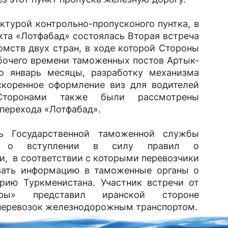
ктурой контрольно-пропусконого пунтка, в
кта «Лотфабад» состоялась Вторая встреча
омств двух стран, в ходе которой Стороны
бочего времени таможенных постов Артык-
о январь месяцы, разработку механизма
коренное оформление виз для водителей
Сторонами также были рассмотрены
перехода «Лотфабад».
ль Государственной таможенной службы
ов о вступлении в силу правил о
, в соответствии с которыми перевозчики
вать информацию в таможенные органы о
орию Туркменистана. Участник встречи от
лары» представил иранской стороне
 перевозок железнодорожным транспортом.