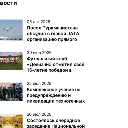
вости
05 авг 2026
Посол Туркменистана
обсудил с главой JATA
организацию прямого
авиасообщения
30 июл 2026
Футзальный клуб
«Денизчи» отметил своё
15-летие победой в
турнире на Кубок
«Денизчи»
25 июл 2026
Комплексное учение по
предупреждению и
ликвидации техногенных
аварий на
нефтегазодобывающих
20 июл 2026
платформах и других
Состоялось очередное
объектах (сооружениях)
заседание Национальной