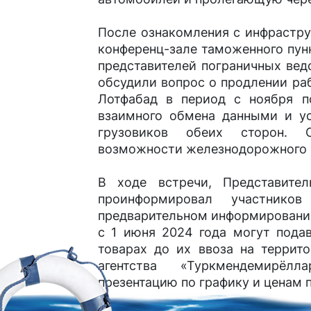
После ознакомления с инфрастру
конференц-зале таможенного пун
представителей пограничных вед
обсудили вопрос о продлении ра
Лотфабад в период с ноября п
взаимного обмена данными и ус
грузовиков обеих сторон. 
возможности железнодорожного 
В ходе встречи, Представите
проинформировал участник
предварительном информировании
с 1 июня 2024 года могут пода
товарах до их ввоза на террит
агентства «Туркмендемирёл
презентацию по графику и ценам