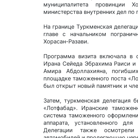
муниципалитета провинции Хо
министерства внутренних дел по
На границе Туркменская делегац
главе с начальником погранич
Хорасан-Разави.
Программа визита включала в 
Ирана Сейеда Эбрахима Раиси и
Амира Абдоллахияна, погибших
площадке таможенного поста «Ло
был открыт новый памятник и чле
Затем, туркменская делегация 
«Лотфабад». Иранские таможенн
система таможенного оформлени
аппарата, установленного для 
Делегации также осмотрели
автомобилей и пролегающую через