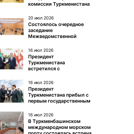
различного назначения в
комиссии Туркменистана
туркменском секторе
по делам ЮНЕСКО
Каспийского моря
20 июл 2026
Состоялось очередное
заседание
Межведомственной
комиссии Туркменистана
по вопросам Каспийского
16 июл 2026
моря
Президент
Туркменистана
встретился с
Президентом Грузии
16 июл 2026
Президент
Туркменистана прибыл с
первым государственным
визитом в Грузию
16 июл 2026
В Туркменбашинском
международном морском
порту состоялась встреча