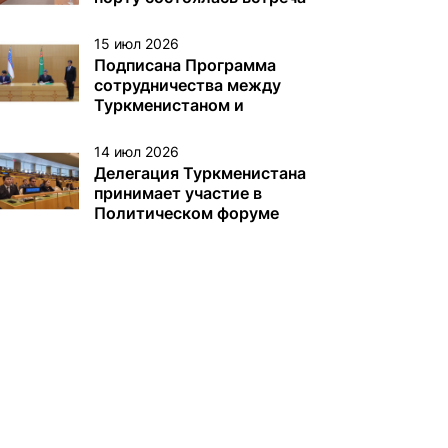
с немецкой делегацией
15 июл 2026
Подписана Программа
сотрудничества между
Туркменистаном и
Узбекистаном
14 июл 2026
Делегация Туркменистана
принимает участие в
Политическом форуме
высокого уровня под
эгидой ЭКОСОС в Нью-
Йорке