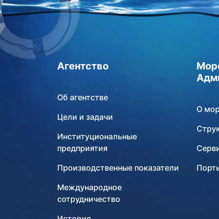
Агентство
Мор
Адм
Об агентстве
О мо
Цели и задачи
Стру
Институциональные
предприятия
Серв
Производственные показатели
Порты
Международное
сотрудничество
История