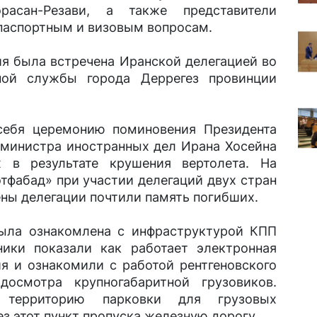
расан-Резави, а также представители
 паспортным и визовым вопросам.
ия была встречена Иранской делегацией во
ной службы города Деррегез провинции
себя церемонию поминовения Президента
 министра иностранных дел Ирана Хосейна
 в результате крушения вертолета. На
тфабад» при участии делегаций двух стран
ны делегации почтили память погибших.
была ознакомлена с инфраструктурой КПП
ики показали как работает электронная
я и ознакомили с работой рентгеновского
досмотра крупногабаритной грузовиков.
 территорию парковки для грузовых
 этот пункт пропуска железную дорогу.