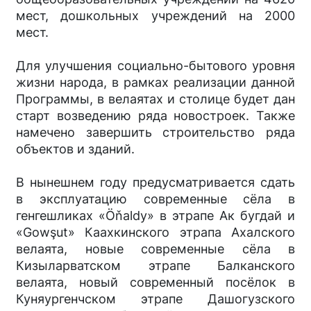
мест, дошкольных учреждений на 2000
мест.
Для улучшения социально-бытового уровня
жизни народа, в рамках реализации данной
Программы, в велаятах и столице будет дан
старт возведению ряда новостроек. Также
намечено завершить строительство ряда
объектов и зданий.
В нынешнем году предусмат­ривается сдать
в эксплуатацию современные сёла в
генгешликах «Öňaldy» в этрапе Ак бугдай и
«Gowşut» Каахкинского этрапа Ахалского
велаята, новые современные сёла в
Кизыларватском этрапе Балканского
велаята, новый современный посёлок в
Куняургенчском этрапе Дашогузского