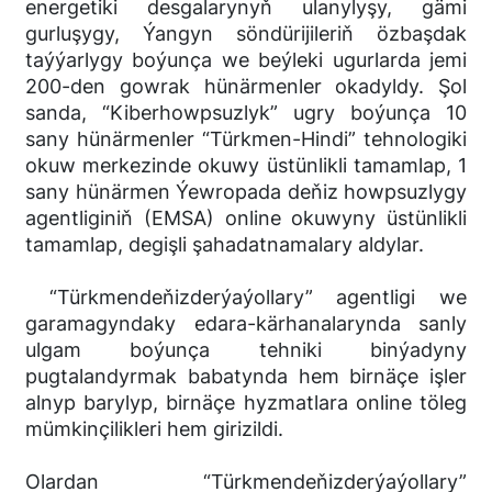
energetiki desgalarynyň ulanylyşy, gämi
gurluşygy, Ýangyn söndürijileriň özbaşdak
taýýarlygy boýunça we beýleki ugurlarda jemi
200-den gowrak hünärmenler okadyldy. Şol
sanda, “Kiberhowpsuzlyk” ugry boýunça 10
sany hünärmenler “Türkmen-Hindi” tehnologiki
okuw merkezinde okuwy üstünlikli tamamlap, 1
sany hünärmen Ýewropada deňiz howpsuzlygy
agentliginiň (EMSA) online okuwyny üstünlikli
tamamlap, degişli şahadatnamalary aldylar.
“Türkmendeňizderýaýollary” agentligi we
garamagyndaky edara-kärhanalarynda sanly
ulgam boýunça tehniki binýadyny
pugtalandyrmak babatynda hem birnäçe işler
alnyp barylyp, birnäçe hyzmatlara online töleg
mümkinçilikleri hem girizildi.
Olardan “Türkmendeňizderýaýollary”