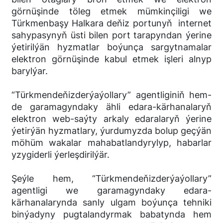
görnüşinde töleg etmek mümkinçiligi we
Türkmenbaşy Halkara deňiz portunyň internet
sahypasynyň üsti bilen port tarapyndan ýerine
ýetirilýän hyzmatlar boýunça sargytnamalar
elektron görnüşinde kabul etmek işleri alnyp
barylýar.
“Türkmendeňizderýaýollary” agentliginiň hem-
de garamagyndaky ähli edara-kärhanalaryň
elektron web-saýty arkaly edaralaryň ýerine
ýetirýän hyzmatlary, ýurdumyzda bolup geçýän
möhüm wakalar mahabatlandyrylyp, habarlar
yzygiderli ýerleşdirilýär.
Şeýle hem, “Türkmendeňizderýaýollary”
agentligi we garamagyndaky edara-
kärhanalarynda sanly ulgam boýunça tehniki
binýadyny pugtalandyrmak babatynda hem