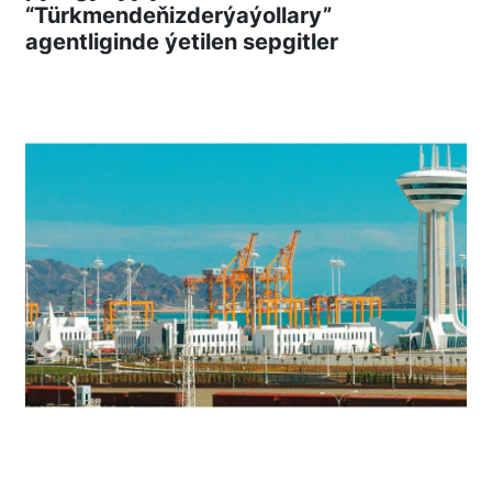
“Türkmendeňizderýaýollary”
agentliginde ýetilen sepgitler