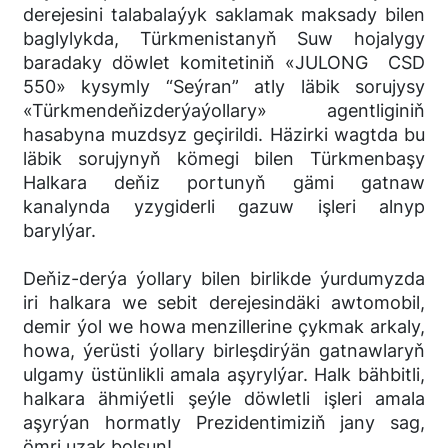
derejesini talabalaýyk saklamak maksady bilen
baglylykda, Türkmenistanyň Suw hojalygy
baradaky döwlet komitetiniň «JULONG CSD
550» kysymly “Seýran” atly läbik sorujysy
«Türkmendeňizderýaýollary» agentliginiň
hasabyna muzdsyz geçirildi. Häzirki wagtda bu
läbik sorujynyň kömegi bilen Türkmenbaşy
Halkara deňiz portunyň gämi gatnaw
kanalynda yzygiderli gazuw işleri alnyp
barylýar.
Deňiz-derýa ýollary bilen birlikde ýurdumyzda
iri halkara we sebit derejesindäki awtomobil,
demir ýol we howa menzillerine çykmak arkaly,
howa, ýerüsti ýollary birleşdirýän gatnawlaryň
ulgamy üstünlikli amala aşyrylýar. Halk bähbitli,
halkara ähmiýetli şeýle döwletli işleri amala
aşyrýan hormatly Prezidentimiziň jany sag,
ömri uzak bolsun!