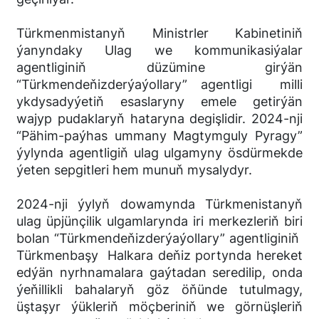
Türkmenmistanyň Ministrler Kabinetiniň
ýanyndaky Ulag we kommunikasiýalar
agentliginiň düzümine girýän
“Türkmendeňizderýaýollary” agentligi milli
ykdysadyýetiň esaslaryny emele getirýän
wajyp pudaklaryň hataryna degişlidir. 2024-nji
“Pähim-paýhas ummany Magtymguly Pyragy”
ýylynda agentligiň ulag ulgamyny ösdürmekde
ýeten sepgitleri hem munuň mysalydyr.
2024-nji ýylyň dowamynda Türkmenistanyň
ulag üpjünçilik ulgamlarynda iri merkezleriň biri
bolan “Türkmendeňizderýaýollary” agentliginiň
Türkmenbaşy Halkara deňiz portynda hereket
edýän nyrhnamalara gaýtadan seredilip, onda
ýeňillikli bahalaryň göz öňünde tutulmagy,
üştaşyr ýükleriň möçberiniň we görnüşleriň