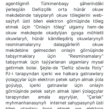
agentliginiň Türkmenbaşy şäherindäki
ýerleşýän Deňizçilik orta hünär okuw
mekdebinde talyplaryň okuw töleglerini web-
saýtyň üsti bilen elektron görnüşinde töleg
etmek üçin “Onlaýn töleg” ulgamy hem-de
okuw mekdepde okadylýan gysga möhletli
okuwlaryň, hünär kämilleşdiriş okuwlarynyň
resminamalaryny dalaşgärleriň okuw
mekdebine gelmezden onlaýn görnüşinde
tabşyrmaklary üçin “Resminamalary”
tabşyrmak üçin taýýarlanan ulgamlary mysal
getirmek bolar. Şeýle-de “Deňiz söwda floty”
PJ-i tarapyndan içerki we halkara gatnawlary
ýolagçylar üçin elektron petek satyn almak ýola
goýulyp, içerki gatnawlar üçin onlaýn
görnüşinde petek satyn almak işleri ýolagçylar
tarapyndan amala aşyrylýar, “Çarlak”
myhmanhanasynyň internet sahypasynyň üsti
bilen otaglary bron etmek we elektron