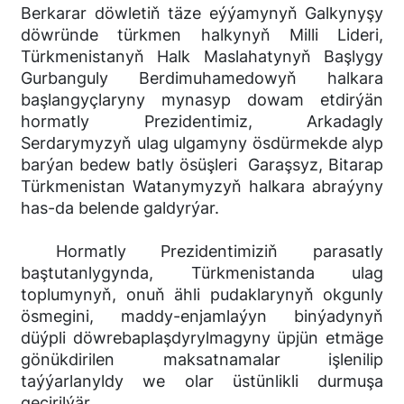
Berkarar döwletiň täze eýýamynyň Galkynyşy
döwründe türkmen halkynyň Milli Lideri,
Türkmenistanyň Halk Maslahatynyň Başlygy
Gurbanguly Berdimuhamedowyň halkara
başlangyçlaryny mynasyp dowam etdirýän
hormatly Prezidentimiz, Arkadagly
Serdarymyzyň ulag ulgamyny ösdürmekde alyp
barýan bedew batly ösüşleri Garaşsyz, Bitarap
Türkmenistan Watanymyzyň halkara abraýyny
has-da belende galdyrýar.
Hormatly Prezidentimiziň parasatly
baştutanlygynda, Türkmenistanda ulag
toplumynyň, onuň ähli pudaklarynyň okgunly
ösmegini, maddy-enjamlaýyn binýadynyň
düýpli döwrebaplaşdyrylmagyny üpjün etmäge
gönükdirilen maksatnamalar işlenilip
taýýarlanyldy we olar üstünlikli durmuşa
geçirilýär.