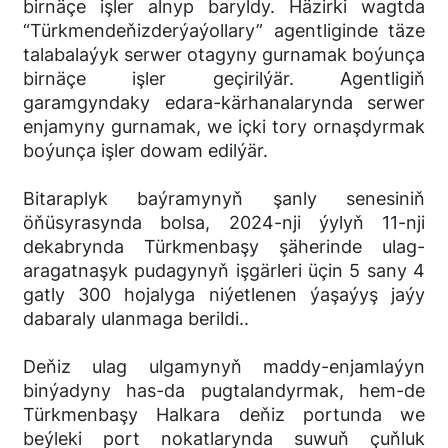
birnäçe işler alnyp baryldy. Häzirki wagtda
“Türkmendeňizderýaýollary” agentliginde täze
talabalaýyk serwer otagyny gurnamak boýunça
birnäçe işler geçirilýär. Agentligiň
garamgyndaky edara-kärhanalarynda serwer
enjamyny gurnamak, we içki tory ornaşdyrmak
boýunça işler dowam edilýär.
Bitaraplyk baýramynyň şanly senesiniň
öňüsyrasynda bolsa, 2024-nji ýylyň 11-nji
dekabrynda Türkmenbaşy şäherinde ulag-
aragatnaşyk pudagynyň işgärleri üçin 5 sany 4
gatly 300 hojalyga niýetlenen ýaşaýyş jaýy
dabaraly ulanmaga berildi..
Deňiz ulag ulgamynyň maddy-enjamlaýyn
binýadyny has-da pugtalandyrmak, hem-de
Türkmenbaşy Halkara deňiz portunda we
beýleki port nokatlarynda suwuň çuňluk