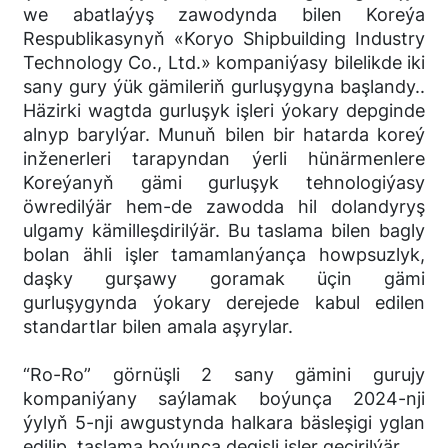
we abatlaýyş zawodynda bilen Koreýa
Respublikasynyň «Koryo Shipbuilding Industry
Technology Co., Ltd.» kompaniýasy bilelikde iki
sany gury ýük gämileriň gurluşygyna başlandy..
Häzirki wagtda gurluşyk işleri ýokary depginde
alnyp barylýar. Munuň bilen bir hatarda koreý
inženerleri tarapyndan ýerli hünärmenlere
Koreýanyň gämi gurluşyk tehnologiýasy
öwredilýär hem-de zawodda hil dolandyryş
ulgamy kämilleşdirilýär. Bu taslama bilen bagly
bolan ähli işler tamamlanýança howpsuzlyk,
daşky gurşawy goramak üçin gämi
gurluşygynda ýokary derejede kabul edilen
standartlar bilen amala aşyrylar.
“Ro-Ro” görnüşli 2 sany gämini gurujy
kompaniýany saýlamak boýunça 2024-nji
ýylyň 5-nji awgustynda halkara bäsleşigi yglan
edilip, taslama boýunça degişli işler geçirilýär.