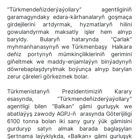
“Türkmendeňizderýaýollary” agentliginiň
garamagyndaky edara-kärhanalaryň goşmaça
girdejilerini artdyrmak, hyzmatlaryň hilini
gowulandyrmak maksatly işler hem alnyp
baryldy. Bularyň hatarynda “Çarlak”
myhmanhanasynyň we Türkmenbaşy Halkara
deňiz portynyň mümkinçilikleriniň gerimini
giňeltmek we maddy-enjamlaýyn binýadynyň
döwrebaplaşdyrylmak boýunça alnyp barylan
zerur çäreleri görkezmek bolar.
Türkmenistanyň Prezidentimiziň Karary
esasynda, “Türkmendeňizderýaýollary”
agentligi bilen “Balkan” gämi gurluşyk we
abatlaýyş zawody AGPJ-ň arasynda Göterijiligi
6100 tonna bolan iki sany gury ýük gämisini
gurduryp satyn almak barada baglaşylan
Şertnama laýyklykda, «Balkan» gämi gurluşyk