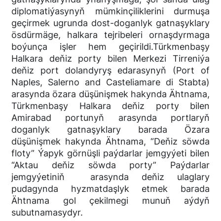
diplomatiýasynyň mümkinçiliklerini durmuşa
geçirmek ugrunda dost-doganlyk gatnaşyklary
ösdürmäge, halkara tejribeleri ornaşdyrmaga
boýunça işler hem geçirildi.Türkmenbaşy
Halkara deňiz porty bilen Merkezi Tirreniýa
deňiz port dolandyryş edarasynyň (Port of
Naples, Salerno and Casteliamare di Stabta)
arasynda özara düşünişmek hakynda Ähtnama,
Türkmenbaşy Halkara deňiz porty bilen
Amirabad portunyň arasynda portlaryň
doganlyk gatnaşyklary barada Özara
düşünişmek hakynda Ähtnama, “Deňiz söwda
floty” Ýapyk görnüşli paýdarlar jemgyýeti bilen
“Aktau deňiz söwda porty” Paýdarlar
jemgyýetiniň arasynda deňiz ulaglary
pudagynda hyzmatdaşlyk etmek barada
Ähtnama gol çekilmegi munuň aýdyň
subutnamasydyr.