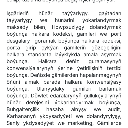
Işgärleriň hünär taýýarlygy, gaýtadan
taýýarlygy we hünärini ýokarlandyrmak
maksady bilen, Howpsuzlygy dolandyrmak
boýunça halkara kodeksi, gämileri we port
desgalary goramak boýunça halkara kodeksi,
porta girip çykýan gämileriň gözegçiligini
halkara standarta laýyklykda amala aşyrmak
boýunça, Halkara deňiz guramasynyň
konwensiýalarynyň ýerine ýetirilişiniň tertibi
boýunça, Deňizde gämilerden hapalanmagynyň
öňüni almak barada halkara konwensiýasy
boýunça, Ulanyşdaky gämileri barlamak
boýunça, Döwlet edaralarynyň gullukçylarynyň
hünär derejesini ýokarlandyrmak boýunça,
Buhgalterçilik hasaba alnyşy we audit,
Kärhananyň ykdysadyýeti we dolandyrylyşy,
Sanly ykdysadyýet we marketing, Gämilerde