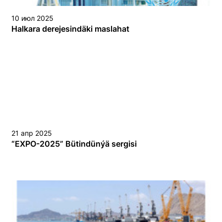
10 июл 2025
Halkara derejesindäki maslahat
21 апр 2025
“EХPO-2025” Bütindünýä sergisi