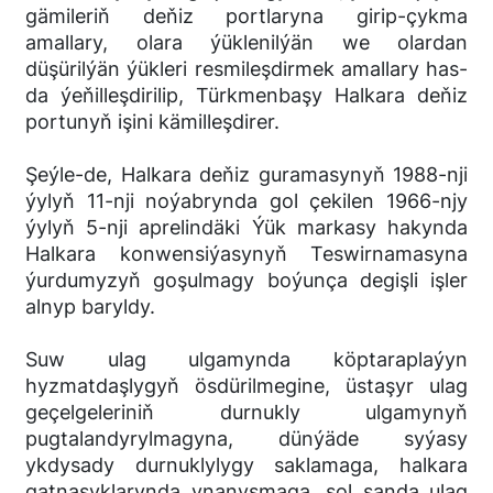
gämileriň deňiz portlaryna girip-çykma
amallary, olara ýüklenilýän we olardan
düşürilýän ýükleri resmileşdirmek amallary has-
da ýeňilleşdirilip, Türkmenbaşy Halkara deňiz
portunyň işini kämilleşdirer.
Şeýle-de, Halkara deňiz guramasynyň 1988-nji
ýylyň 11-nji noýabrynda gol çekilen 1966-njy
ýylyň 5-nji aprelindäki Ýük markasy hakynda
Halkara konwensiýasynyň Teswirnamasyna
ýurdumyzyň goşulmagy boýunça degişli işler
alnyp baryldy.
Suw ulag ulgamynda köptaraplaýyn
hyzmatdaşlygyň ösdürilmegine, üstaşyr ulag
geçelgeleriniň durnukly ulgamynyň
pugtalandyrylmagyna, dünýäde syýasy
ykdysady durnuklylygy saklamaga, halkara
gatnaşyklarynda ynanyşmaga, şol sanda ulag