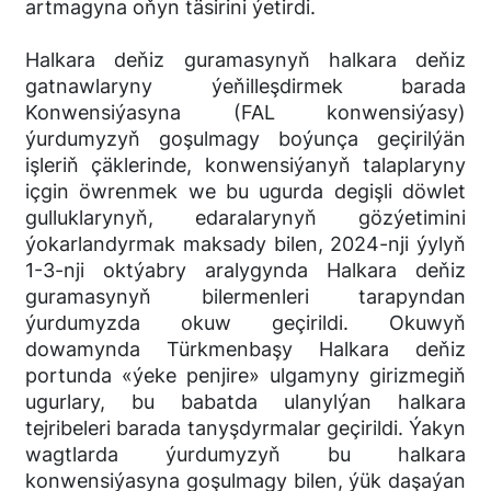
artmagyna oňyn täsirini ýetirdi.
Halkara deňiz guramasynyň halkara deňiz
gatnawlaryny ýeňilleşdirmek barada
Konwensiýasyna (FAL konwensiýasy)
ýurdumyzyň goşulmagy boýunça geçirilýän
işleriň çäklerinde, konwensiýanyň talaplaryny
içgin öwrenmek we bu ugurda degişli döwlet
gulluklarynyň, edaralarynyň gözýetimini
ýokarlandyrmak maksady bilen, 2024-nji ýylyň
1-3-nji oktýabry aralygynda Halkara deňiz
guramasynyň bilermenleri tarapyndan
ýurdumyzda okuw geçirildi. Okuwyň
dowamynda Türkmenbaşy Halkara deňiz
portunda «ýeke penjire» ulgamyny girizmegiň
ugurlary, bu babatda ulanylýan halkara
tejribeleri barada tanyşdyrmalar geçirildi. Ýakyn
wagtlarda ýurdumyzyň bu halkara
konwensiýasyna goşulmagy bilen, ýük daşaýan