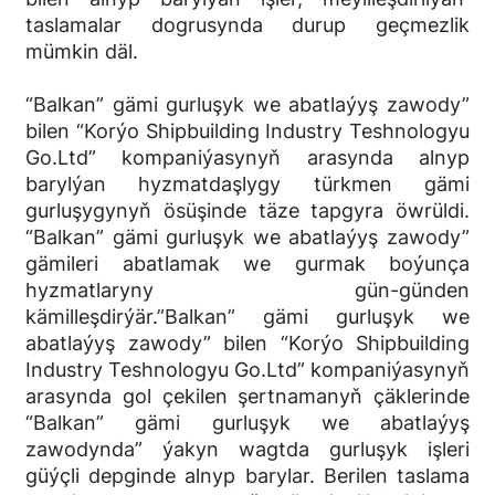
taslamalar dogrusynda durup geçmezlik
mümkin däl.
“Balkan” gämi gurluşyk we abatlaýyş zawody”
bilen “Korýo Shipbuilding Industry Teshnologyu
Go.Ltd” kompaniýasynyň arasynda alnyp
barylýan hyzmatdaşlygy türkmen gämi
gurluşygynyň ösüşinde täze tapgyra öwrüldi.
“Balkan” gämi gurluşyk we abatlaýyş zawody”
gämileri abatlamak we gurmak boýunça
hyzmatlaryny gün-günden
kämilleşdirýär.”Balkan” gämi gurluşyk we
abatlaýyş zawody” bilen “Korýo Shipbuilding
Industry Teshnologyu Go.Ltd” kompaniýasynyň
arasynda gol çekilen şertnamanyň çäklerinde
“Balkan” gämi gurluşyk we abatlaýyş
zawodynda” ýakyn wagtda gurluşyk işleri
güýçli depginde alnyp barylar. Berilen taslama