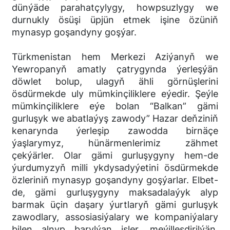
dünýäde parahatçylygy, howpsuzlygy we
durnukly ösüşi üpjün etmek işine özüniň
mynasyp goşandyny goşýar.
Türkmenistan hem Merkezi Aziýanyň we
Yewropanyň amatly çatrygynda ýerleşýän
döwlet bolup, ulagyň ähli görnüşlerini
ösdürmekde uly mümkinçiliklere eýedir. Şeýle
mümkinçiliklere eýe bolan “Balkan” gämi
gurluşyk we abatlaýyş zawody” Hazar deňziniň
kenarynda ýerleşip zawodda birnäçe
ýaşlarymyz, hünärmenlerimiz zähmet
çekýärler. Olar gämi gurluşygyny hem-de
ýurdumyzyň milli ykdysadyýetini ösdürmekde
özleriniň mynasyp goşandyny goşýarlar. Elbet-
de, gämi gurluşygyny maksadalaýyk alyp
barmak üçin daşary ýurtlaryň gämi gurluşyk
zawodlary, assosiasiýalary we kompaniýalary
bilen alnyp barylýan işler, meýilleşdirilýän