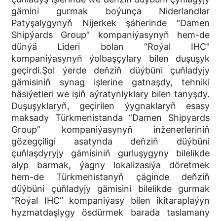
gämini gurmak boýunça Niderlandlar
Patyşalygynyň Nijerkek şäherinde “Damen
Shipýards Group” kompaniýasynyň hem-de
dünýä Lideri bolan “Roýal IHC”
kompaniýasynyň ýolbaşçylary bilen duşuşyk
geçirdi.Şol ýerde deňziň düýbüni çuňladyjy
gämisiniň synag işlerine gatnaşdy, tehniki
häsiýetleri we işiň aýratynlyklary bilen tanyşdy.
Duşuşyklaryň, geçirilen ýygnaklaryň esasy
maksady Türkmenistanda “Damen Shipyards
Group” kompaniýasynyň inženerleriniň
gözegçiligi asatynda deňziň düýbüni
çuňlaşdyryjy gämisiniň gurluşygyny bilelikde
alyp barmak, ýagny lokalizasiýa döretmek
hem-de Türkmenistanyň çäginde deňziň
düýbüni çuňladyjy gämisini bilelikde gurmak
“Roýal IHC” kompaniýasy bilen ikitaraplaýyn
hyzmatdaşlygy ösdürmek barada taslamany