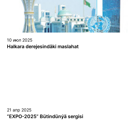
10 июл 2025
Halkara derejesindäki maslahat
21 апр 2025
“EХPO-2025” Bütindünýä sergisi