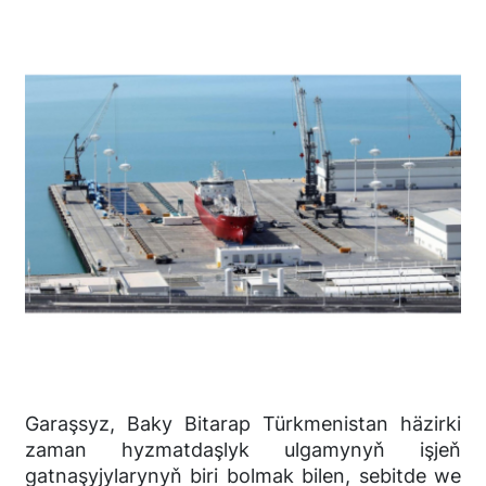
Garaşsyz, Baky Bitarap Türkmenistan häzirki
zaman hyzmatdaşlyk ulgamynyň işjeň
gatnaşyjylarynyň biri bolmak bilen, sebitde we