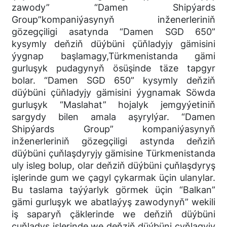
zawody” “Damen Shipýards
Group”kompaniýasynyň inženerleriniň
gözegçiligi asatynda “Damen SGD 650”
kysymly deňziň düýbüni çüňladyjy gämisini
ýygnap başlamagy,Türkmenistanda gämi
gurluşyk pudagynyň ösüşinde täze tapgyr
bolar. “Damen SGD 650” kysymly deňziň
düýbüni çüňladyjy gämisini ýygnamak Söwda
gurluşyk “Maslahat” hojalyk jemgyýetiniň
sargydy bilen amala aşyrylýar. “Damen
Shipýards Group” kompaniýasynyň
inženerleriniň gözegçiligi astynda deňziň
düýbüni çuňlaşdyryjy gämisine Türkmenistanda
uly isleg bolup, olar deňziň düýbüni çuňlaşdyryş
işlerinde gum we çagyl çykarmak üçin ulanylar.
Bu taslama taýýarlyk görmek üçin “Balkan”
gämi gurluşyk we abatlaýyş zawodynyň” wekili
iş saparyň çäklerinde we deňziň düýbüni
çuňladyş işlerinde we deňziň düýbüni çyňlagyjy