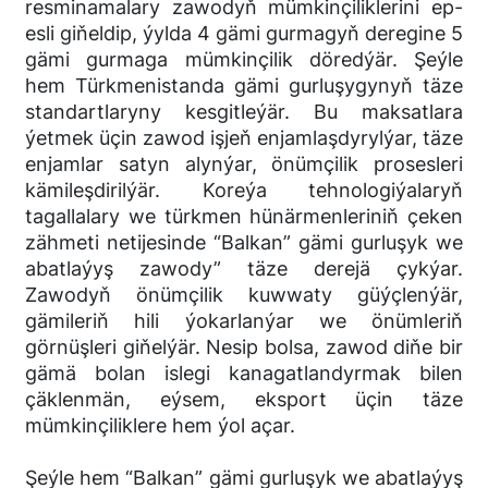
resminamalary zawodyň mümkinçiliklerini ep-
esli giňeldip, ýylda 4 gämi gurmagyň deregine 5
gämi gurmaga mümkinçilik döredýär. Şeýle
hem Türkmenistanda gämi gurluşygynyň täze
standartlaryny kesgitleýär. Bu maksatlara
ýetmek üçin zawod işjeň enjamlaşdyrylýar, täze
enjamlar satyn alynýar, önümçilik prosesleri
kämileşdirilýär. Koreýa tehnologiýalaryň
tagallalary we türkmen hünärmenleriniň çeken
zähmeti netijesinde “Balkan” gämi gurluşyk we
abatlaýyş zawody” täze derejä çykýar.
Zawodyň önümçilik kuwwaty güýçlenýär,
gämileriň hili ýokarlanýar we önümleriň
görnüşleri giňelýär. Nesip bolsa, zawod diňe bir
gämä bolan islegi kanagatlandyrmak bilen
çäklenmän, eýsem, eksport üçin täze
mümkinçiliklere hem ýol açar.
Şeýle hem “Balkan” gämi gurluşyk we abatlaýyş