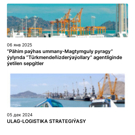
06 янв 2025
“Pähim paýhas ummany-Magtymguly pyragy”
ýylynda “Türkmendeňizderýaýollary” agentliginde
ýetilen sepgitler
05 дек 2024
ULAG-LOGISTIKA STRATEGIÝASY