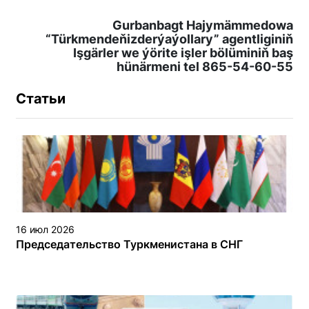
Gurbanbagt Hajymämmedowa
“Türkmendeňizderýaýollary” agentliginiň
Işgärler we ýörite işler bölüminiň baş
hünärmeni tel 865-54-60-55
Статьи
16 июл 2026
Председательство Туркменистана в СНГ