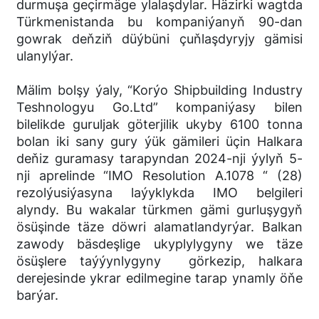
durmuşa geçirmäge ylalaşdylar. Häzirki wagtda
Türkmenistanda bu kompaniýanyň 90-dan
gowrak deňziň düýbüni çuňlaşdyryjy gämisi
ulanylýar.
Mälim bolşy ýaly, “Korýo Shipbuilding Industry
Teshnologyu Go.Ltd” kompaniýasy bilen
bilelikde guruljak göterjilik ukyby 6100 tonna
bolan iki sany gury ýük gämileri üçin Halkara
deňiz guramasy tarapyndan 2024-nji ýylyň 5-
nji aprelinde “IMO Resolution A.1078 “ (28)
rezolýusiýasyna laýyklykda IMO belgileri
alyndy. Bu wakalar türkmen gämi gurluşygyň
ösüşinde täze döwri alamatlandyrýar. Balkan
zawody bäsdeşlige ukyplylygyny we täze
ösüşlere taýýynlygyny görkezip, halkara
derejesinde ykrar edilmegine tarap ynamly öňe
barýar.