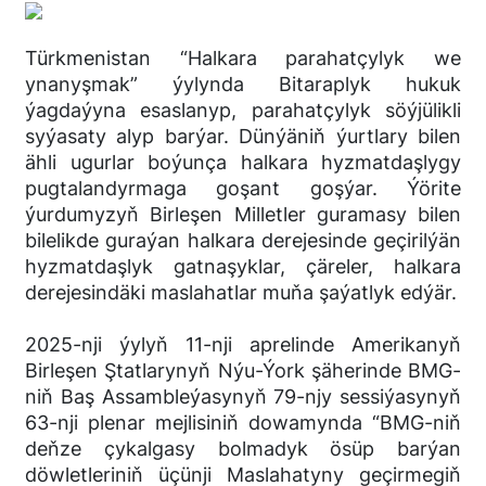
Türkmenistan “Halkara parahatçylyk we
ynanyşmak” ýylynda Bitaraplyk hukuk
ýagdaýyna esaslanyp, parahatçylyk söýjülikli
syýasaty alyp barýar. Dünýäniň ýurtlary bilen
ähli ugurlar boýunça halkara hyzmatdaşlygy
pugtalandyrmaga goşant goşýar. Ýörite
ýurdumyzyň Birleşen Milletler guramasy bilen
bilelikde guraýan halkara derejesinde geçirilýän
hyzmatdaşlyk gatnaşyklar, çäreler, halkara
derejesindäki maslahatlar muňa şaýatlyk edýär.
2025-nji ýylyň 11-nji aprelinde Amerikanyň
Birleşen Ştatlarynyň Nýu-Ýork şäherinde BMG-
niň Baş Assambleýasynyň 79-njy sessiýasynyň
63-nji plenar mejlisiniň dowamynda “BMG-niň
deňze çykalgasy bolmadyk ösüp barýan
döwletleriniň üçünji Maslahatyny geçirmegiň