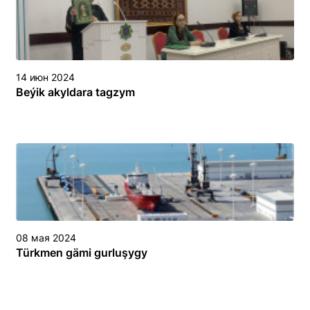
14 июн 2024
Beýik akyldara tagzym
08 мая 2024
Türkmen gämi gurluşygy