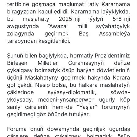
tertibine goşmaça maglumat” atly Kararnama
biragyzdan kabul edildi. Kararnama laýyklykda,
bu maslahaty 2025-nji ýylyň 5-8-nji
awgustynda “Awaza” milli syýahatçylyk
zolagynda geçirmek Baş Assambleýa
tarapyndan kesgitlenildi.
Şunuň bilen baglylykda, hormatly Prezidentimiz
Birleşen Milletler Guramasynyň deňze
çykalgasy bolmadyk ösüp barýan döwletleriniň
üçünji Maslahatyny geçirmek hakynda Karara
gol çekdi. Nesip bolsa, bu halkara maslahatyň
çäklerinde syýasy-diplomatik, söwda-
ykdysady, medeni-ynsanperwer ugurly köp
sanly çäreleriň hem-de “Ýaşlar” forumynyň
geçirilmegi göz öňünde tutulýar.
Foruma onuň dowamynda geçiriljek ugurdaş
çärelere deňze çykalgasy bolmadyk ösüp