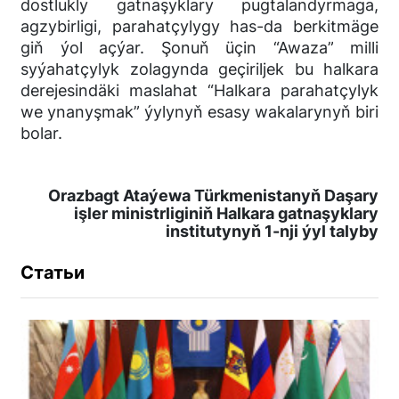
dostlukly gatnaşyklary pugtalandyrmaga,
agzybirligi, parahatçylygy has-da berkitmäge
giň ýol açýar. Şonuň üçin “Awaza” milli
syýahatçylyk zolagynda geçiriljek bu halkara
derejesindäki maslahat “Halkara parahatçylyk
we ynanyşmak” ýylynyň esasy wakalarynyň biri
bolar.
Orazbagt Ataýewa Türkmenistanyň Daşary
işler ministrliginiň Halkara gatnaşyklary
institutynyň 1-nji ýyl talyby
Статьи