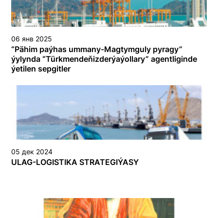
06 янв 2025
“Pähim paýhas ummany-Magtymguly pyragy”
ýylynda “Türkmendeňizderýaýollary” agentliginde
ýetilen sepgitler
05 дек 2024
ULAG-LOGISTIKA STRATEGIÝASY