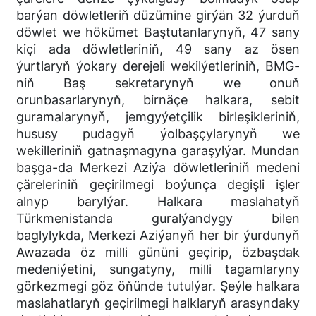
barýan döwletleriň düzümine girýän 32 ýurduň
döwlet we hökümet Baştutanlarynyň, 47 sany
kiçi ada döwletleriniň, 49 sany az ösen
ýurtlaryň ýokary derejeli wekilýetleriniň, BMG-
niň Baş sekretarynyň we onuň
orunbasarlarynyň, birnäçe halkara, sebit
guramalarynyň, jemgyýetçilik birleşikleriniň,
hususy pudagyň ýolbaşçylarynyň we
wekilleriniň gatnaşmagyna garaşylýar. Mundan
başga-da Merkezi Aziýa döwletleriniň medeni
çäreleriniň geçirilmegi boýunça degişli işler
alnyp barylýar. Halkara maslahatyň
Türkmenistanda guralýandygy bilen
baglylykda, Merkezi Aziýanyň her bir ýurdunyň
Awazada öz milli gününi geçirip, özbaşdak
medeniýetini, sungatyny, milli tagamlaryny
görkezmegi göz öňünde tutulýar. Şeýle halkara
maslahatlaryň geçirilmegi halklaryň arasyndaky