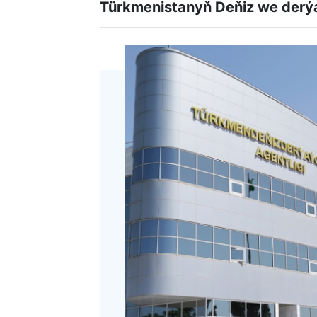
Türkmenistanyň Deňiz we derýa