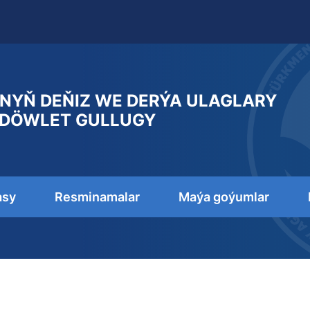
NYŇ DEŇIZ WE DERÝA ULAGLARY
DÖWLET GULLUGY
asy
Resminamalar
Maýa goýumlar