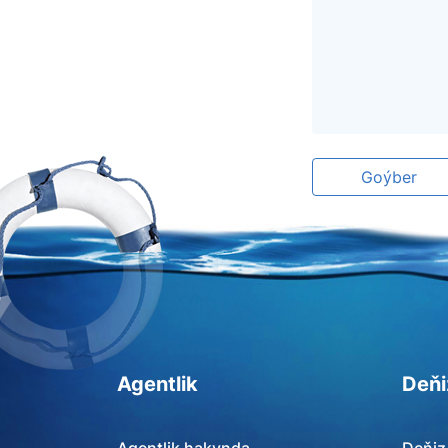
Goýber
Agentlik
Deňi