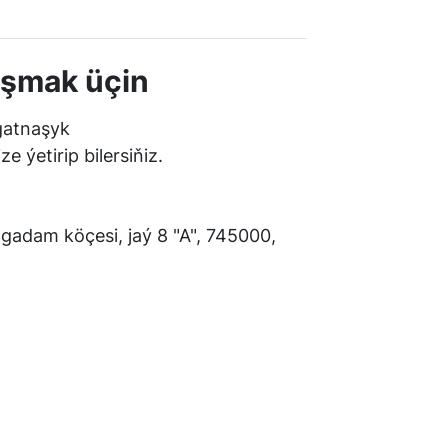
laşmak üçin
gatnaşyk
e ýetirip bilersiňiz.
gadam köçesi, jaý 8 "A", 745000,