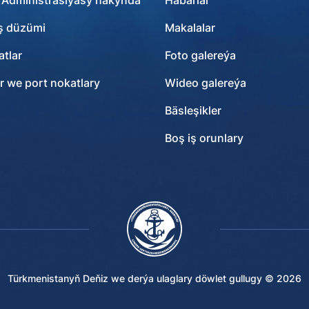
 Administrasiyasy hakynda
Habarlar
ş düzümi
Makalalar
tlar
Foto galereýa
r we port nokatlary
Wideo galereýa
Bäsleşikler
Boş iş orunlary
Türkmenistanyň Deňiz we derýa ulaglary döwlet gullugy ©
2026