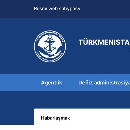
Resmi web sahypasy
TÜRKMENISTA
Agentlik
Deňiz administrasiý
Habarlaşmak