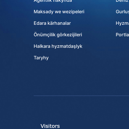
Agentlik hakynda
Deňiz
Maksady we wezipeleri
Gurlu
Edara kärhanalar
Hyzma
Önümçilik görkezijileri
Portla
Halkara hyzmatdaşlyk
Taryhy