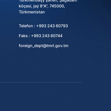
Türkmenbaşy şäheri, Şagadam
köçesi, jaý 8"A", 745000,
Türkmenistan
Telefon : +993 243 60793
Faks : +993 243 60744
foreign_dept@tmrl.gov.tm