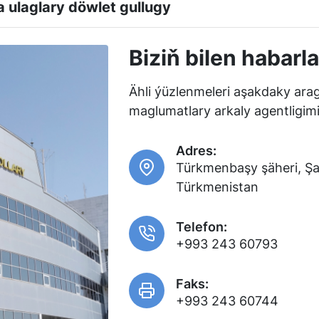
 ulaglary döwlet gullugy
Biziň bilen habar
Ähli ýüzlenmeleri aşakdaky ara
maglumatlary arkaly agentligimiz
Adres:
Türkmenbaşy şäheri, Şa
Türkmenistan
Telefon:
+993 243 60793
Faks:
+993 243 60744