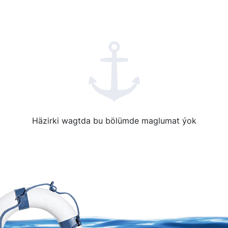
Häzirki wagtda bu bölümde maglumat ýok