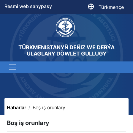
Resmi web sahypasy
Türkmençe
TÜRKMENISTANYŇ DEŇIZ WE DERÝA
ULAGLARY DÖWLET GULLUGY
Habarlar
Boş iş orunlary
Boş iş orunlary