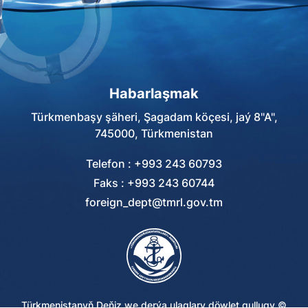
Habarlaşmak
Türkmenbaşy şäheri, Şagadam köçesi, jaý 8"A",
745000, Türkmenistan
Telefon : +993 243 60793
Faks : +993 243 60744
foreign_dept@tmrl.gov.tm
Türkmenistanyň Deňiz we derýa ulaglary döwlet gullugy ©