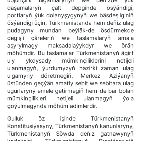
üpjünçilik ulgamlarynyň we deňizde ýük
daşamalaryň çalt depginde ösýändigi,
portlaryň ýük dolanyşygynyň we bäsdeşliginiň
ösýändigi üçin, Türkmenistanda hem deňiz ulag
pudagyny mundan beýläk-de ösdürmekde
degişli çäreleriň we taslamalaryň amala
aşyrylmagy maksadalaýykdyr we örän
möhümdir. Bu taslamalar Türkmenistanyň ägirt
uly ykdysady mümkinçiliklerini netijeli
ulanmagyň, ýurdumyzyň häzirki zaman ulag
ulgamyny döretmegiň, Merkezi Aziýanyň
üstünden geçýän amatly sebit we sebitara ulag
ugurlaryny emele getirmegiň hem-de bar bolan
mümkinçilikleri netijeli ulanmagyň ýola
goýulmagynda möhüm ädimlerdir.
Gulluk öz işinde Türkmenistanyň
Konstitusiýasyny, Türkmenistanyň kanunlaryny,
Türkmenistanyň Söwda deňiz gatnawynyň