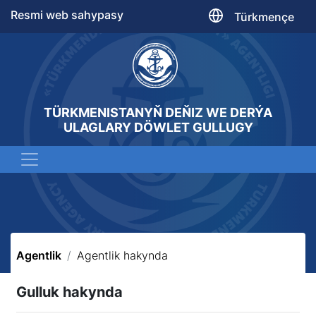
Resmi web sahypasy
Türkmençe
TÜRKMENISTANYŇ DEŇIZ WE DERÝA
ULAGLARY DÖWLET GULLUGY
Agentlik
Agentlik hakynda
Gulluk hakynda