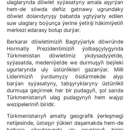
ulaglarynda döwlet syýasatyny amala aşyrýan
hem-de söwda deňiz gatnawy ugrundaky
döwlet dolandyryşy babatda ygtyýarly edilen
suw ulaglary boýunça ýerine ýetiriji häkimiýetiň
merkezi edarasy bolup durýar.
Berkarar döwletimiziň Bagtyýarlyk döwründe
Hormatly Prezidentimiziň ýolbaşçylygynda
Türkmenistan döwletimiz ykdysadyýetde,
syýasatda, medeniýetde we durmuşyň beýleki
ugurlarynda uly üstünlikleri gazanýar. Milli
Liderimiziň ýurdumyzy ösdürmekde alyp
barýan syýasatyny, tabşyryklaryny üstünlikli
durmuşa geçirmek her bir pudagyň, şol sanda
Türkmenistanyň ulag pudagynyň hem wajyp
wezipeleriniň biridir.
Türkmenistanyň amatly geografik ýerleşmegi
netijesinde, üstaşyr ýükleri daşamakda hem-de
halkara söwdasynda uly orunlaryň birini