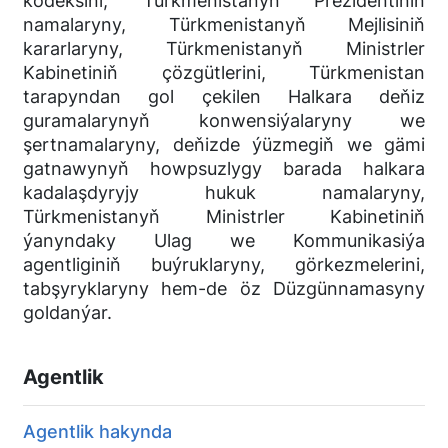
kodeksini, Türkmenistanyň Prezidentiniň
namalaryny, Türkmenistanyň Mejlisiniň
kararlaryny, Türkmenistanyň Ministrler
Kabinetiniň çözgütlerini, Türkmenistan
tarapyndan gol çekilen Halkara deňiz
guramalarynyň konwensiýalaryny we
şertnamalaryny, deňizde ýüzmegiň we gämi
gatnawynyň howpsuzlygy barada halkara
kadalaşdyryjy hukuk namalaryny,
Türkmenistanyň Ministrler Kabinetiniň
ýanyndaky Ulag we Kommunikasiýa
agentliginiň buýruklaryny, görkezmelerini,
tabşyryklaryny hem-de öz Düzgünnamasyny
goldanýar.
Agentlik
Agentlik hakynda