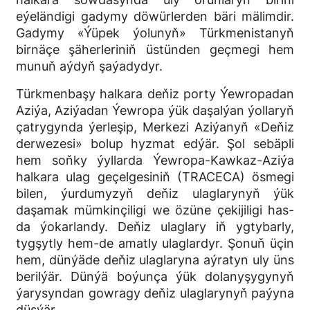
eýeländigi gadymy döwürlerden bäri mälimdir.
Gadymy «Ýüpek ýolunyň» Türkmenistanyň
birnäçe şäherleriniň üstünden geçmegi hem
munuň aýdyň şaýadydyr.
Türkmenbaşy halkara deňiz porty Ýewropadan
Aziýa, Aziýadan Ýewropa ýük daşalýan ýollaryň
çatrygynda ýerleşip, Merkezi Aziýanyň «Deňiz
derwezesi» bolup hyzmat edýär. Şol sebäpli
hem soňky ýyllarda Ýewropa-Kawkaz-Aziýa
halkara ulag geçelgesiniň (TRACECA) ösmegi
bilen, ýurdumyzyň deňiz ulaglarynyň ýük
daşamak mümkinçiligi we özüne çekijiligi has-
da ýokarlandy. Deňiz ulaglary iň ygtybarly,
tygşytly hem-de amatly ulaglardyr. Şonuň üçin
hem, dünýäde deňiz ulaglaryna aýratyn uly üns
berilýär. Dünýä boýunça ýük dolanyşygynyň
ýarysyndan gowragy deňiz ulaglarynyň paýyna
düşýär.