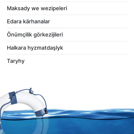
Maksady we wezipeleri
Edara kärhanalar
Önümçilik görkezijileri
Halkara hyzmatdaşlyk
Taryhy