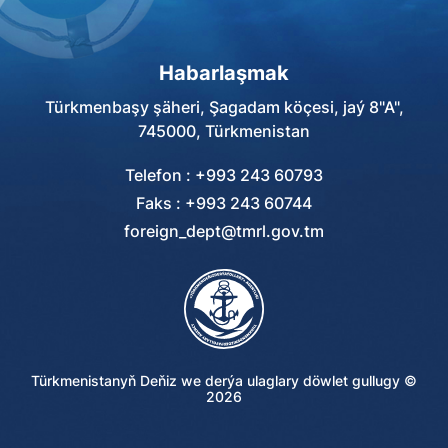
Habarlaşmak
Türkmenbaşy şäheri, Şagadam köçesi, jaý 8"A",
745000, Türkmenistan
Telefon : +993 243 60793
Faks : +993 243 60744
foreign_dept@tmrl.gov.tm
Türkmenistanyň Deňiz we derýa ulaglary döwlet gullugy ©
2026