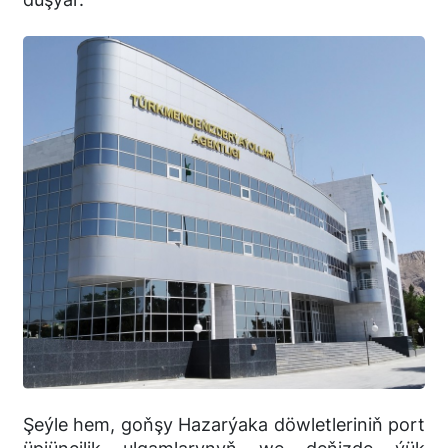
Şeýle hem, goňşy Hazarýaka döwletleriniň port