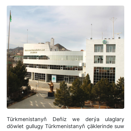
Türkmenistanyň Deňiz we derýa ulaglary
döwlet gullugy Türkmenistanyň çäklerinde suw