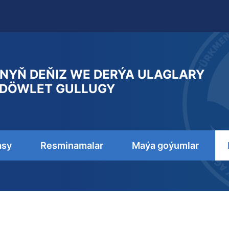
NYŇ DEŇIZ WE DERÝA ULAGLARY
DÖWLET GULLUGY
asy
Resminamalar
Maýa goýumlar