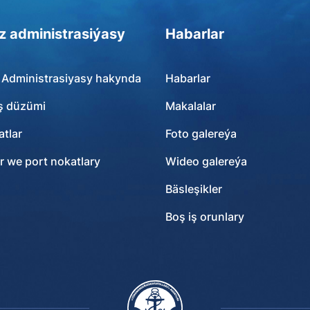
z administrasiýasy
Habarlar
 Administrasiyasy hakynda
Habarlar
ş düzümi
Makalalar
tlar
Foto galereýa
r we port nokatlary
Wideo galereýa
Bäsleşikler
Boş iş orunlary