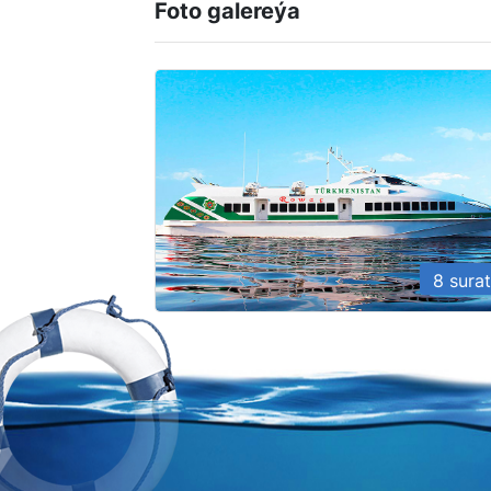
Foto galereýa
8 surat