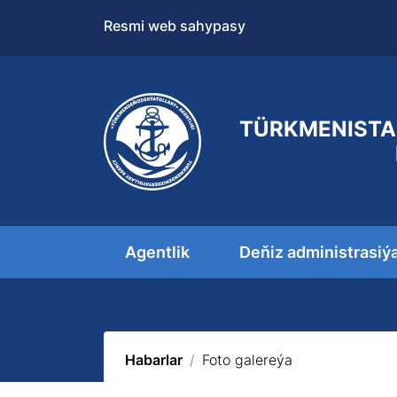
Resmi web sahypasy
TÜRKMENISTA
Agentlik
Deňiz administrasiý
Habarlar
Foto galereýa