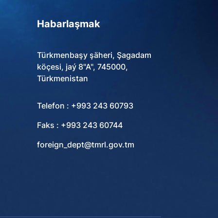
Habarlaşmak
Türkmenbaşy şäheri, Şagadam
köçesi, jaý 8"A", 745000,
Türkmenistan
Telefon : +993 243 60793
Faks : +993 243 60744
foreign_dept@tmrl.gov.tm