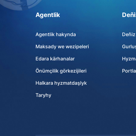
Agentlik
Deňi
Agentlik hakynda
Deňiz
Maksady we wezipeleri
Gurlu
Edara kärhanalar
Hyzma
Önümçilik görkezijileri
Portla
Halkara hyzmatdaşlyk
Taryhy