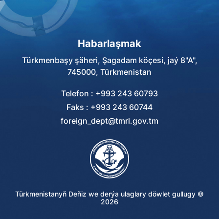
Habarlaşmak
Türkmenbaşy şäheri, Şagadam köçesi, jaý 8"A",
745000, Türkmenistan
Telefon : +993 243 60793
Faks : +993 243 60744
foreign_dept@tmrl.gov.tm
Türkmenistanyň Deňiz we derýa ulaglary döwlet gullugy ©
2026