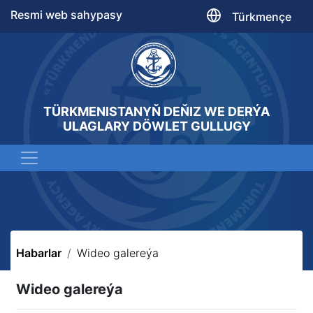
Resmi web sahypasy
Türkmençe
TÜRKMENISTANYŇ DEŇIZ WE DERÝA
ULAGLARY DÖWLET GULLUGY
Habarlar
Wideo galereýa
Wideo galereýa