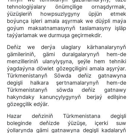
tehnologiýalary önümçilige ornaşdyrmak,
ýüzüşleriň howpsuzlygyny üpjün etmek
boýunça işleri amala aşyrmak we düýpli maýa
goýum maksatnamasynyň taslamasyny işläp
taýýarlamak we durmuşa geçirmekdir.
Deňiz we derýa ulaglary kärhanalarynyň
gämileriniň, gämi duralgalarynyň hem-de
menzilleriniň ulanylyşyna, şeýle hem tehniki
ýagdaýyna döwlet gözegçiligini amala aşyrýar.
Türkmenistanyň Söwda deňiz gatnawyna
degişli halkara şertnamalarynyň hem-de
Türkmenistanyň söwda deňiz gatnawy
hakyndaky kanunçylygynyň berjaý edilşine
gözegçilik edýär.
Hazar deňziniň Türkmenistana degişli
boleginde deňizde ýüzüşe, içerki suw
ýollarynda gämi gatnawyna degişli kadalaryň