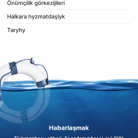
Önümçilik görkezijileri
Halkara hyzmatdaşlyk
Taryhy
Habarlaşmak