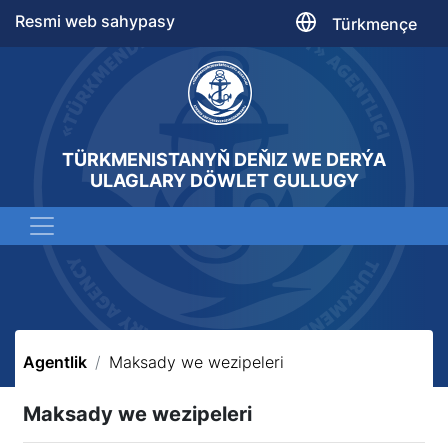
Resmi web sahypasy
Türkmençe
TÜRKMENISTANYŇ DEŇIZ WE DERÝA
ULAGLARY DÖWLET GULLUGY
Agentlik
Maksady we wezipeleri
Maksady we wezipeleri