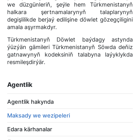
we düzgünleriň, şeýle hem Türkmenistanyň
halkara şertnamalarynyň talaplarynyň
degişlilikde berjaý edilişine döwlet gözegçiligini
amala aşyrmakdyr.
Türkmenistanyň Döwlet baýdagy astynda
ýüzýän gämileri Türkmenistanyň Söwda deňiz
gatnawynyň kodeksiniň talabyna laýyklykda
resmileşdirýär.
Agentlik
Agentlik hakynda
Maksady we wezipeleri
Edara kärhanalar