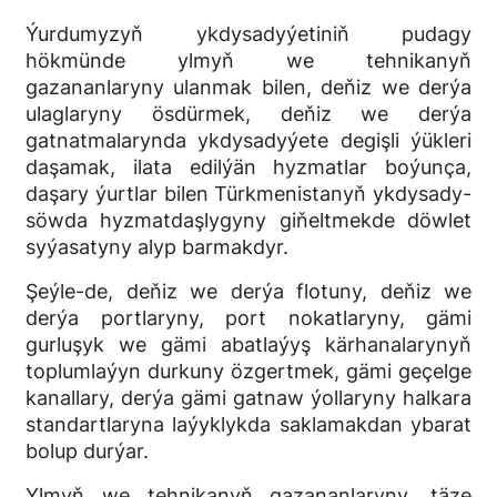
Ýurdumyzyň ykdysadyýetiniň pudagy
hökmünde ylmyň we tehnikanyň
gazananlaryny ulanmak bilen, deňiz we derýa
ulaglaryny ösdürmek, deňiz we derýa
gatnatmalarynda ykdysadyýete degişli ýükleri
daşamak, ilata edilýän hyzmatlar boýunça,
daşary ýurtlar bilen Türkmenistanyň ykdysady-
söwda hyzmatdaşlygyny giňeltmekde döwlet
syýasatyny alyp barmakdyr.
Şeýle-de, deňiz we derýa flotuny, deňiz we
derýa portlaryny, port nokatlaryny, gämi
gurluşyk we gämi abatlaýyş kärhanalarynyň
toplumlaýyn durkuny özgertmek, gämi geçelge
kanallary, derýa gämi gatnaw ýollaryny halkara
standartlaryna laýyklykda saklamakdan ybarat
bolup durýar.
Ylmyň we tehnikanyň gazananlaryny, täze