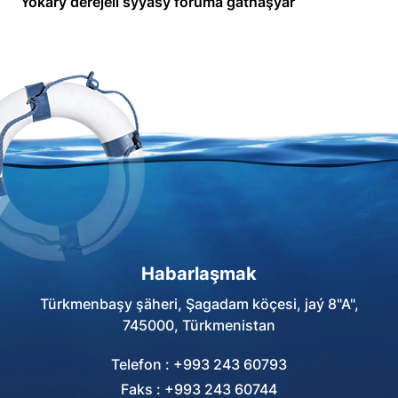
Ýokary derejeli syýasy foruma gatnaşýar
Habarlaşmak
Türkmenbaşy şäheri, Şagadam köçesi, jaý 8"A",
745000, Türkmenistan
Telefon : +993 243 60793
Faks : +993 243 60744