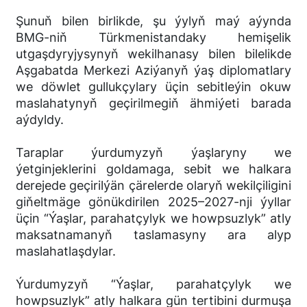
Şunuň bilen birlikde, şu ýylyň maý aýynda
BMG-niň Türkmenistandaky hemişelik
utgaşdyryjysynyň wekilhanasy bilen bilelikde
Aşgabatda Merkezi Aziýanyň ýaş diplomatlary
we döwlet gullukçylary üçin sebitleýin okuw
maslahatynyň geçirilmegiň ähmiýeti barada
aýdyldy.
Taraplar ýurdumyzyň ýaşlaryny we
ýetginjeklerini goldamaga, sebit we halkara
derejede geçirilýän çärelerde olaryň wekilçiligini
giňeltmäge gönükdirilen 2025–2027-nji ýyllar
üçin “Ýaşlar, parahatçylyk we howpsuzlyk” atly
maksatnamanyň taslamasyny ara alyp
maslahatlaşdylar.
Ýurdumyzyň “Ýaşlar, parahatçylyk we
howpsuzlyk” atly halkara gün tertibini durmuşa