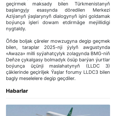
geçirmek maksady bilen Türkmenistanyň
başlangyjy esasynda döredilen Merkezi
Aziýanyň ýaşlarynyň dialogynyň işini goldamak
boýunça işleri dowam etdirmäge meýillidigi
nygtaldy.
Öňde boljak çäreler mowzugyna degip geçmek
bilen, taraplar 2025-nji ýylyň awgustynda
«Awaza» milli syýahatçylyk zolagynda BMG-niň
Deňze çykalgasy bolmadyk ösüp barýan ýurtlar
boýunça üçünji maslahatynyň (LLDC 3)
çäklerinde geçiriljek Ýaşlar forumy LLDC3 bilen
bagly meselelere degip geçdiler.
Habarlar