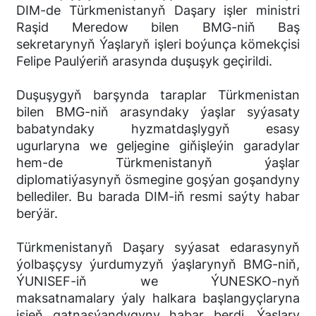
DIM-de Türkmenistanyň Daşary işler ministri
Raşid Meredow bilen BMG-niň Baş
sekretarynyň Ýaşlaryň işleri boýunça kömekçisi
Felipe Paulýeriň arasynda duşuşyk geçirildi.
Duşuşygyň barşynda taraplar Türkmenistan
bilen BMG-niň arasyndaky ýaşlar syýasaty
babatyndaky hyzmatdaşlygyň esasy
ugurlaryna we geljegine giňişleýin garadylar
hem-de Türkmenistanyň ýaşlar
diplomatiýasynyň ösmegine goşýan goşandyny
bellediler. Bu barada DIM-iň resmi saýty habar
berýär.
Türkmenistanyň Daşary syýasat edarasynyň
ýolbaşçysy ýurdumyzyň ýaşlarynyň BMG-niň,
ÝUNISEF-iň we ÝUNESKO-nyň
maksatnamalary ýaly halkara başlangyçlaryna
işjeň gatnaşýandygyny habar berdi. Ýaşlary