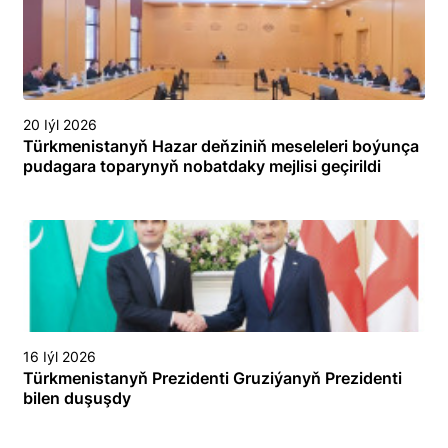
20 Iýl 2026
Türkmenistanyň Hazar deňziniň meseleleri boýunça
pudagara toparynyň nobatdaky mejlisi geçirildi
16 Iýl 2026
Türkmenistanyň Prezidenti Gruziýanyň Prezidenti
bilen duşuşdy