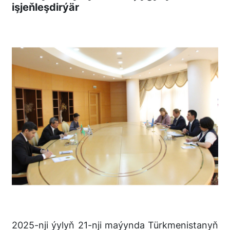
işjeňleşdirýär
2025-nji ýylyň 21-nji maýynda Türkmenistanyň