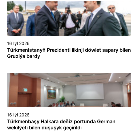
16 Iýl 2026
Türkmenistanyň Prezidenti ilkinji döwlet sapary bilen
Gruziýa bardy
16 Iýl 2026
Türkmenbaşy Halkara deňiz portunda German
wekilýeti bilen duşuşyk geçirildi