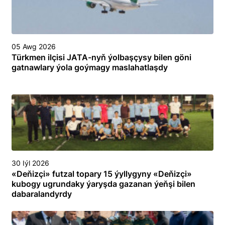
05 Awg 2026
Türkmen ilçisi JATA-nyň ýolbaşçysy bilen göni
gatnawlary ýola goýmagy maslahatlaşdy
30 Iýl 2026
«Deňizçi» futzal topary 15 ýyllygyny «Deňizçi»
kubogy ugrundaky ýaryşda gazanan ýeňşi bilen
dabaralandyrdy