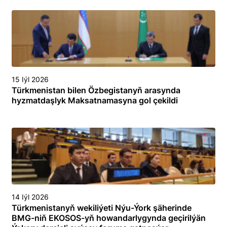
15 Iýl 2026
Türkmenistan bilen Özbegistanyň arasynda
hyzmatdaşlyk Maksatnamasyna gol çekildi
14 Iýl 2026
Türkmenistanyň wekiliýeti Nýu-Ýork şäherinde
BMG-niň EKOSOS-yň howandarlygynda geçirilýän