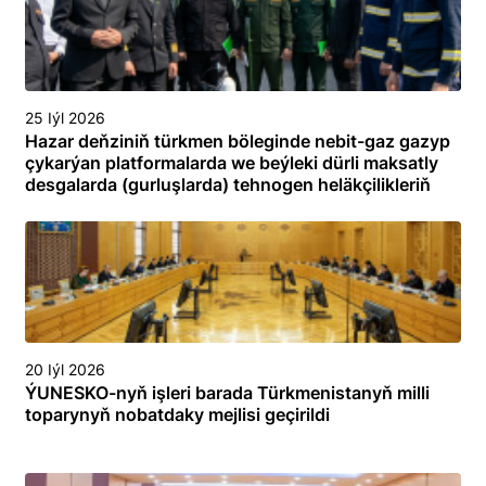
25 Iýl 2026
Hazar deňziniň türkmen böleginde nebit-gaz gazyp
çykarýan platformalarda we beýleki dürli maksatly
desgalarda (gurluşlarda) tehnogen heläkçilikleriň
öňüni almak we olary ýok etmek boýunça
toplumlaýyn türgenleşik okuwy
20 Iýl 2026
ÝUNESKO-nyň işleri barada Türkmenistanyň milli
toparynyň nobatdaky mejlisi geçirildi