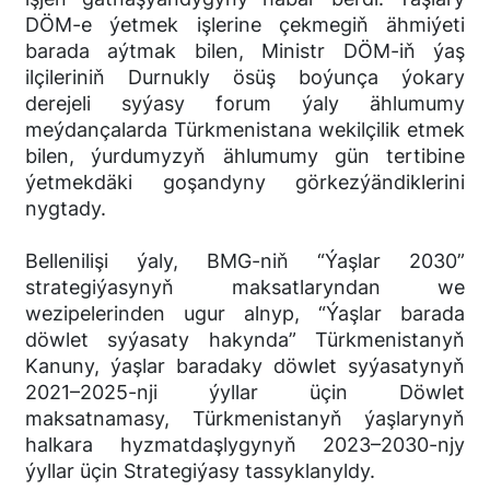
DÖM-e ýetmek işlerine çekmegiň ähmiýeti
barada aýtmak bilen, Ministr DÖM-iň ýaş
ilçileriniň Durnukly ösüş boýunça ýokary
derejeli syýasy forum ýaly ählumumy
meýdançalarda Türkmenistana wekilçilik etmek
bilen, ýurdumyzyň ählumumy gün tertibine
ýetmekdäki goşandyny görkezýändiklerini
nygtady.
Bellenilişi ýaly, BMG-niň “Ýaşlar 2030”
strategiýasynyň maksatlaryndan we
wezipelerinden ugur alnyp, “Ýaşlar barada
döwlet syýasaty hakynda” Türkmenistanyň
Kanuny, ýaşlar baradaky döwlet syýasatynyň
2021–2025-nji ýyllar üçin Döwlet
maksatnamasy, Türkmenistanyň ýaşlarynyň
halkara hyzmatdaşlygynyň 2023–2030-njy
ýyllar üçin Strategiýasy tassyklanyldy.