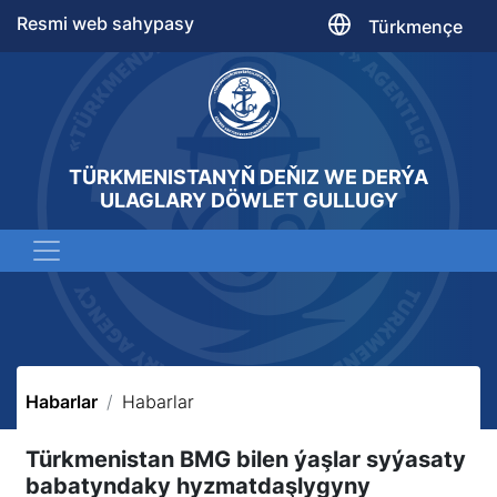
Resmi web sahypasy
Türkmençe
TÜRKMENISTANYŇ DEŇIZ WE DERÝA
ULAGLARY DÖWLET GULLUGY
Habarlar
Habarlar
Türkmenistan BMG bilen ýaşlar syýasaty
babatyndaky hyzmatdaşlygyny