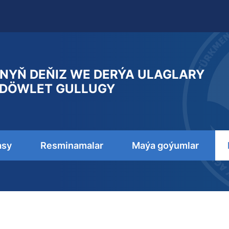
NYŇ DEŇIZ WE DERÝA ULAGLARY
DÖWLET GULLUGY
asy
Resminamalar
Maýa goýumlar