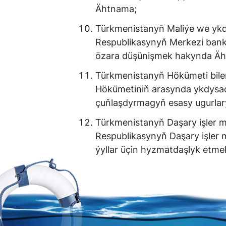
Ähtnama;
Türkmenistanyň Maliýe we ykdy
Respublikasynyň Merkezi ban
özara düşünişmek hakynda Ä
Türkmenistanyň Hökümeti bile
Hökümetiniň arasynda ykdysa
çuňlaşdyrmagyň esasy ugurlar
Türkmenistanyň Daşary işler mi
Respublikasynyň Daşary işler 
ýyllar üçin hyzmatdaşlyk etm