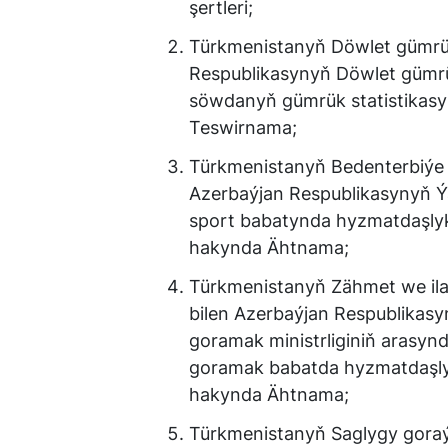
şertleri;
Türkmenistanyň Döwlet gümrük
Respublikasynyň Döwlet gümrü
söwdanyň gümrük statistikas
Teswirnama;
Türkmenistanyň Bedenterbiýe 
Azerbaýjan Respublikasynyň Ýa
sport babatynda hyzmatdaşly
hakynda Ähtnama;
Türkmenistanyň Zähmet we ila
bilen Azerbaýjan Respublikas
goramak ministrliginiň arasyn
goramak babatda hyzmatdaşly
hakynda Ähtnama;
Türkmenistanyň Saglygy goraýy