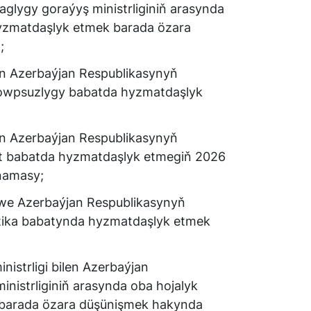
glygy goraýyş ministrliginiň arasynda
yzmatdaşlyk etmek barada özara
;
n Azerbaýjan Respublikasynyň
howpsuzlygy babatda hyzmatdaşlyk
n Azerbaýjan Respublikasynyň
t babatda hyzmatdaşlyk etmegiň 2026
tnamasy;
we Azerbaýjan Respublikasynyň
tika babatynda hyzmatdaşlyk etmek
istrligi bilen Azerbaýjan
inistrliginiň arasynda oba hojalyk
barada özara düşünişmek hakynda