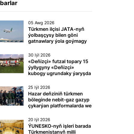
barlar
05 Awg 2026
Türkmen ilçisi JATA-nyň
ýolbaşçysy bilen göni
gatnawlary ýola goýmagy
maslahatlaşdy
30 Iýl 2026
«Deňizçi» futzal topary 15
ýyllygyny «Deňizçi»
kubogy ugrundaky ýaryşda
gazanan ýeňşi bilen
dabaralandyrdy
25 Iýl 2026
Hazar deňziniň türkmen
böleginde nebit-gaz gazyp
çykarýan platformalarda we
beýleki dürli maksatly
desgalarda (gurluşlarda)
20 Iýl 2026
tehnogen heläkçilikleriň
ÝUNESKO-nyň işleri barada
öňüni almak we olary ýok
Türkmenistanyň milli