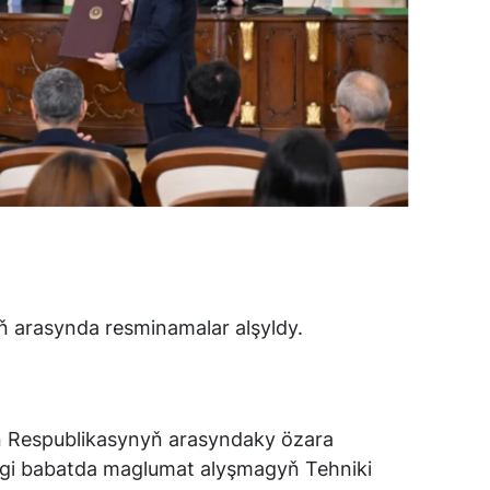
iň arasynda resminamalar alşyldy.
n Respublikasynyň arasyndaky özara
egi babatda maglumat alyşmagyň Tehniki