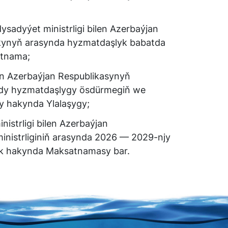
sadyýet ministrligi bilen Azerbaýjan
kynyň arasynda hyzmatdaşlyk babatda
htnama;
n Azerbaýjan Respublikasynyň
dy hyzmatdaşlygy ösdürmegiň we
y hakynda Ylalaşygy;
nistrligi bilen Azerbaýjan
ministrliginiň arasynda 2026 — 2029-njy
ek hakynda Maksatnamasy bar.