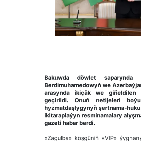
Bakuwda döwlet saparynda b
Berdimuhamedowyň we Azerbaýjan 
arasynda ikiçäk we giňeldilen 
geçirildi
. Onuň netijeleri boýu
hyzmatdaşlygynyň şertnama-hukuk
ikitaraplaýyn resminamalary alyşm
gazeti habar berdi.
«Zagulba» köşgüniň «VIP» ýygnany