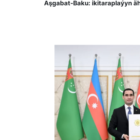
Aşgabat-Baku: ikitaraplaýyn äh