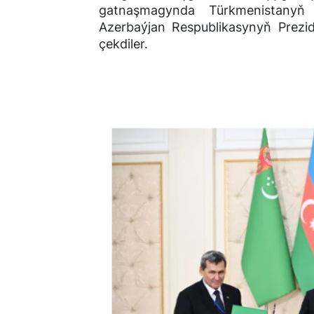
gatnaşmagynda
Türkmenistany
Azerbaýjan Respublikasynyň Prezid
çekdiler.