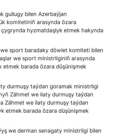
 gullugy bilen Azerbaýjan
k komitetiniň arasynda özara
y çygrynda hyzmatdaşlyk etmek hakynda
we sport baradaky döwlet komiteti bilen
şlar we sport ministrliginiň arasynda
k etmek barada özara düşünişmek
ty durmuşy taýdan goramak ministrligi
ynyň Zähmet we ilaty durmuşy taýdan
da Zähmet we ilaty durmuşy taýdan
k etmek barada özara düşünişmek
ş we derman senagaty ministrligi bilen