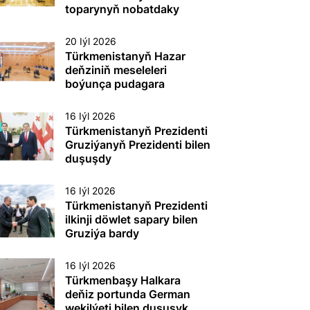
etmek boýunça
toparynyň nobatdaky
toplumlaýyn türgenleşik
mejlisi geçirildi
okuwy
20 Iýl 2026
Türkmenistanyň Hazar
deňziniň meseleleri
boýunça pudagara
toparynyň nobatdaky
mejlisi geçirildi
16 Iýl 2026
Türkmenistanyň Prezidenti
Gruziýanyň Prezidenti bilen
duşuşdy
16 Iýl 2026
Türkmenistanyň Prezidenti
ilkinji döwlet sapary bilen
Gruziýa bardy
16 Iýl 2026
Türkmenbaşy Halkara
deňiz portunda German
wekilýeti bilen duşuşyk