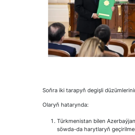
Soňra iki tarapyň degişli düzümlerin
Olaryň hatarynda:
Türkmenistan bilen Azerbaýja
söwda-da harytlaryň geçirilm