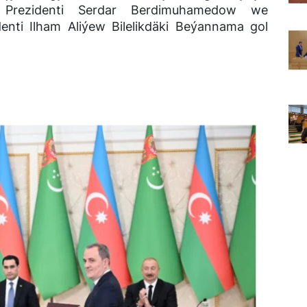
ň Prezidenti Serdar Berdimuhamedow we
enti Ilham Aliýew Bilelikdäki Beýannama gol