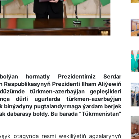
olýan hormatly Prezidentimiz Serdar
Respublikasynyň Prezidenti Ilham Aliýewiň
düzümde türkmen-azerbaýjan gepleşikleri
nça dürli ugurlarda türkmen-azerbaýjan
 binýadyny pugtalandyrmaga ýardam berjek
ak dabarasy boldy. Bu barada “Tükrmenistan”
şyk otagynda resmi wekiliýetiň agzalarynyň