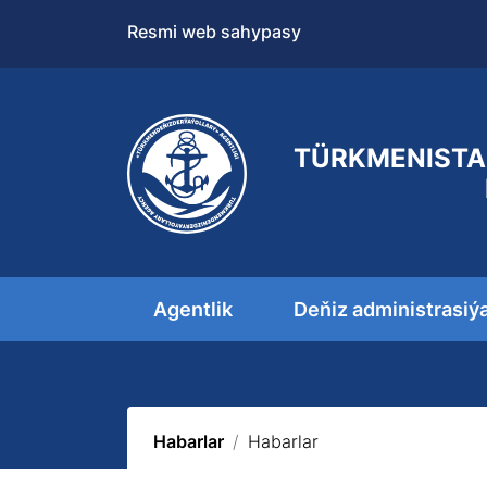
Resmi web sahypasy
TÜRKMENISTA
Agentlik
Deňiz administrasiý
Habarlar
Habarlar