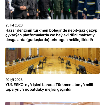
25 Iýl 2026
Hazar deňziniň türkmen böleginde nebit-gaz gazyp
çykarýan platformalarda we beýleki dürli maksatly
desgalarda (gurluşlarda) tehnogen heläkçilikleriň
öňüni almak we olary ýok etmek boýunça
toplumlaýyn türgenleşik okuwy
20 Iýl 2026
ÝUNESKO-nyň işleri barada Türkmenistanyň milli
toparynyň nobatdaky mejlisi geçirildi