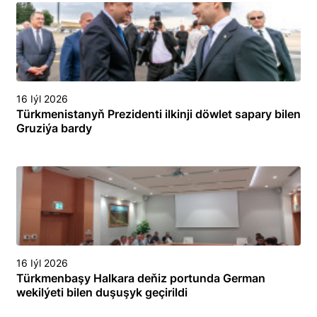
16 Iýl 2026
Türkmenistanyň Prezidenti ilkinji döwlet sapary bilen
Gruziýa bardy
16 Iýl 2026
Türkmenbaşy Halkara deňiz portunda German
wekilýeti bilen duşuşyk geçirildi