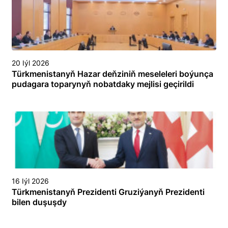
20 Iýl 2026
Türkmenistanyň Hazar deňziniň meseleleri boýunça
pudagara toparynyň nobatdaky mejlisi geçirildi
16 Iýl 2026
Türkmenistanyň Prezidenti Gruziýanyň Prezidenti
bilen duşuşdy