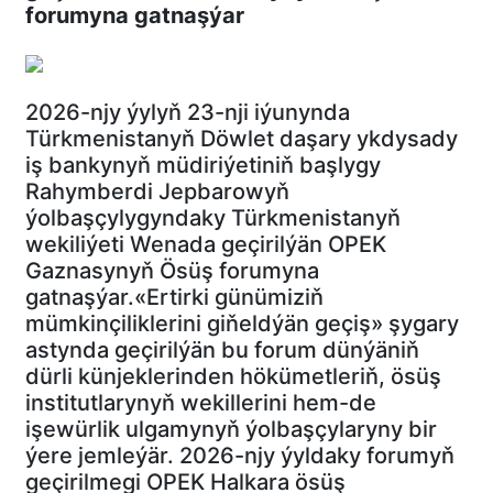
forumyna gatnaşýar
2026-njy ýylyň 23-nji iýunynda
Türkmenistanyň Döwlet daşary ykdysady
iş bankynyň müdiriýetiniň başlygy
Rahymberdi Jepbarowyň
ýolbaşçylygyndaky Türkmenistanyň
wekiliýeti Wenada geçirilýän OPEK
Gaznasynyň Ösüş forumyna
gatnaşýar.«Ertirki günümiziň
mümkinçiliklerini giňeldýän geçiş» şygary
astynda geçirilýän bu forum dünýäniň
dürli künjeklerinden hökümetleriň, ösüş
institutlarynyň wekillerini hem-de
işewürlik ulgamynyň ýolbaşçylaryny bir
ýere jemleýär. 2026-njy ýyldaky forumyň
geçirilmegi OPEK Halkara ösüş