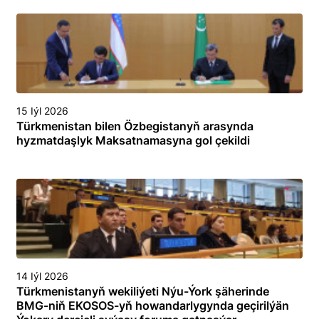
15 Iýl 2026
Türkmenistan bilen Özbegistanyň arasynda
hyzmatdaşlyk Maksatnamasyna gol çekildi
14 Iýl 2026
Türkmenistanyň wekiliýeti Nýu-Ýork şäherinde
BMG-niň EKOSOS-yň howandarlygynda geçirilýän