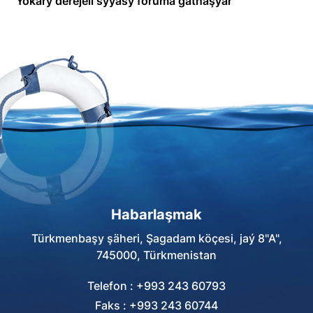
Ýokary derejeli syýasy foruma gatnaşýar
Habarlaşmak
Türkmenbaşy şäheri, Şagadam köçesi, jaý 8"A",
745000, Türkmenistan
Telefon : +993 243 60793
Faks : +993 243 60744