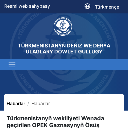
Resmi web sahypasy
Türkmençe
TÜRKMENISTANYŇ DEŇIZ WE DERÝA
ULAGLARY DÖWLET GULLUGY
Habarlar
Habarlar
Türkmenistanyň wekiliýeti Wenada
geçirilen OPEK Gaznasynyň Ösüş