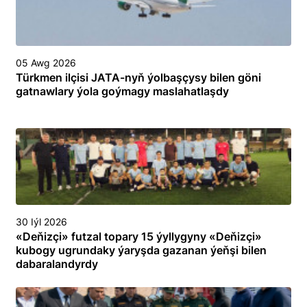
05 Awg 2026
Türkmen ilçisi JATA-nyň ýolbaşçysy bilen göni
gatnawlary ýola goýmagy maslahatlaşdy
30 Iýl 2026
«Deňizçi» futzal topary 15 ýyllygyny «Deňizçi»
kubogy ugrundaky ýaryşda gazanan ýeňşi bilen
dabaralandyrdy