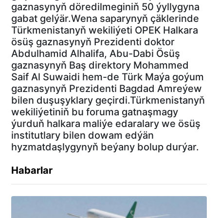
gaznasynyň döredilmeginiň 50 ýyllygyna
gabat gelýär.Wena saparynyň çäklerinde
Türkmenistanyň wekiliýeti OPEK Halkara
ösüş gaznasynyň Prezidenti doktor
Abdulhamid Alhalifa, Abu-Dabi Ösüş
gaznasynyň Baş direktory Mohammed
Saif Al Suwaidi hem-de Türk Maýa goýum
gaznasynyň Prezidenti Bagdad Amreýew
bilen duşuşyklary geçirdi.Türkmenistanyň
wekiliýetiniň bu foruma gatnaşmagy
ýurduň halkara maliýe edaralary we ösüş
institutlary bilen dowam edýän
hyzmatdaşlygynyň beýany bolup durýar.
Habarlar