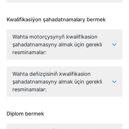
Kwalifikasiýon şahadatnamalary bermek
Wahta motorçysynyň kwalifikasion
şahadatnamasyny almak üçin gerekli
resminamalar:
Wahta deňizçisiniň kwalifikasion
şahadatnamasyny almak üçin gerekli
resminamalar:
Diplom bermek