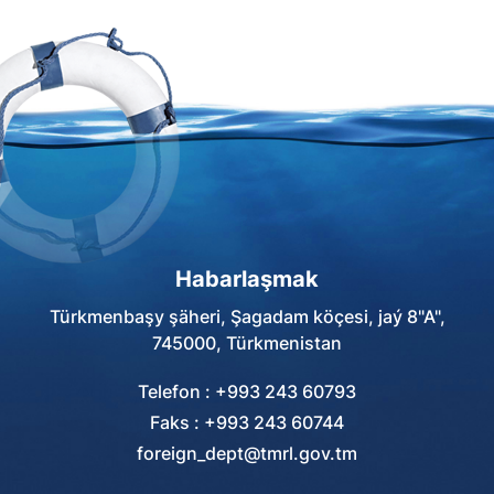
Habarlaşmak
Türkmenbaşy şäheri, Şagadam köçesi, jaý 8"A",
745000, Türkmenistan
Telefon : +993 243 60793
Faks : +993 243 60744
foreign_dept@tmrl.gov.tm