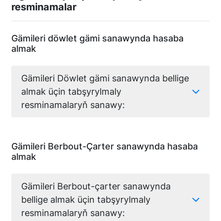
resminamalar
Gämileri döwlet gämi sanawynda hasaba
almak
Gämileri Döwlet gämi sanawynda bellige
almak üçin tabşyrylmaly
resminamalaryň sanawy:
Gämileri Berbout-Çarter sanawynda hasaba
almak
Gämileri Berbout-çarter sanawynda
bellige almak üçin tabşyrylmaly
resminamalaryň sanawy: