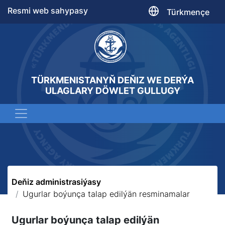
Resmi web sahypasy
Türkmençe
TÜRKMENISTANYŇ DEŇIZ WE DERÝA
ULAGLARY DÖWLET GULLUGY
Deňiz administrasiýasy
Ugurlar boýunça talap edilýän resminamalar
Ugurlar boýunça talap edilýän