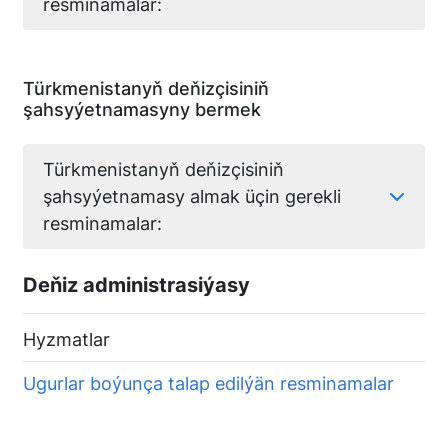
resminamalar:
Türkmenistanyň deňizçisiniň
şahsyýetnamasyny bermek
Türkmenistanyň deňizçisiniň
şahsyýetnamasy almak üçin gerekli
resminamalar:
Deňiz administrasiýasy
Hyzmatlar
Ugurlar boýunça talap edilýän resminamalar