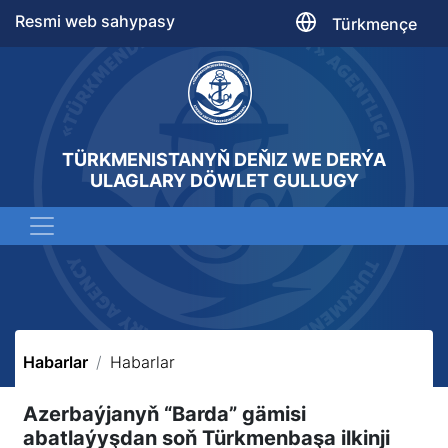
Resmi web sahypasy
Türkmençe
TÜRKMENISTANYŇ DEŇIZ WE DERÝA
ULAGLARY DÖWLET GULLUGY
Habarlar
Habarlar
Azerbaýjanyň “Barda” gämisi
abatlaýyşdan soň Türkmenbaşa ilkinji