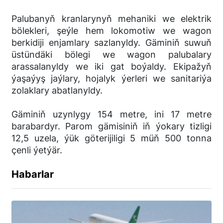
Palubanyň kranlarynyň mehaniki we elektrik
bölekleri, şeýle hem lokomotiw we wagon
berkidiji enjamlary sazlanyldy. Gäminiň suwuň
üstündäki bölegi we wagon palubalary
arassalanyldy we iki gat boýaldy. Ekipažyň
ýaşaýyş jaýlary, hojalyk ýerleri we sanitariýa
zolaklary abatlanyldy.
Gäminiň uzynlygy 154 metre, ini 17 metre
barabardyr. Parom gämisiniň iň ýokary tizligi
12,5 uzela, ýük göterijiligi 5 müň 500 tonna
çenli ýetýär.
Habarlar