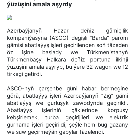
ýüzüşini amala aşyrdy
Azerbaýjanyň Hazar deňiz gämiçilik
kompaniýasyna (ASCO) degişli “Barda” parom
gämisi abatlaýyş işleri geçirilenden soň täzeden
öz işine başlady we Türkmenistanyň
Türkmenbaşy Halkara deňiz portuna ilkinji
ýüzüşini amala aşyryp, bu ýere 32 wagon we 12
tirkegi getirdi.
ASCO-nyň çarşenbe güni habar bermegine
görä, abatlaýyş işleri Azerbaýjanyň “Zığ” gämi
abatlaýyş we gurluşyk zawodynda geçirildi.
Abatlaýyş işleriniň çäklerinde korpusy
kebşirlemek, turba geçirijileri we elektrik
gurnama işleri geçirildi, şeýle hem bug gazany
we suw geçirmeýän gapylar täzelendi.