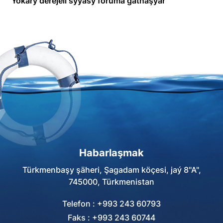
Ýokary derejeli syýasy foruma gatnaşýar
Habarlaşmak
Türkmenbaşy şäheri, Şagadam köçesi, jaý 8"A",
745000, Türkmenistan
Telefon : +993 243 60793
Faks : +993 243 60744