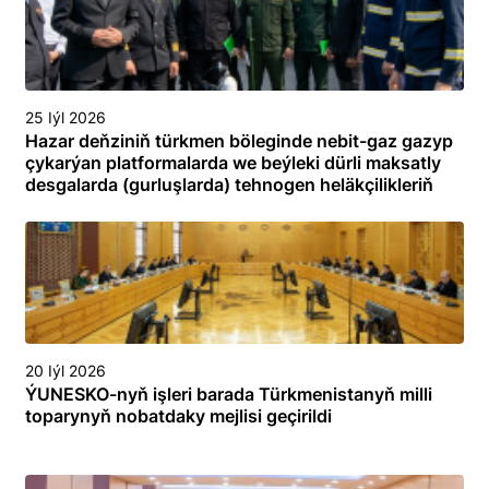
25 Iýl 2026
Hazar deňziniň türkmen böleginde nebit-gaz gazyp
çykarýan platformalarda we beýleki dürli maksatly
desgalarda (gurluşlarda) tehnogen heläkçilikleriň
öňüni almak we olary ýok etmek boýunça
toplumlaýyn türgenleşik okuwy
20 Iýl 2026
ÝUNESKO-nyň işleri barada Türkmenistanyň milli
toparynyň nobatdaky mejlisi geçirildi