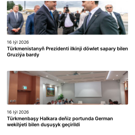
16 Iýl 2026
Türkmenistanyň Prezidenti ilkinji döwlet sapary bilen
Gruziýa bardy
16 Iýl 2026
Türkmenbaşy Halkara deňiz portunda German
wekilýeti bilen duşuşyk geçirildi