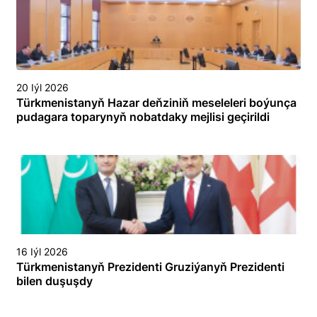
20 Iýl 2026
Türkmenistanyň Hazar deňziniň meseleleri boýunça
pudagara toparynyň nobatdaky mejlisi geçirildi
16 Iýl 2026
Türkmenistanyň Prezidenti Gruziýanyň Prezidenti
bilen duşuşdy