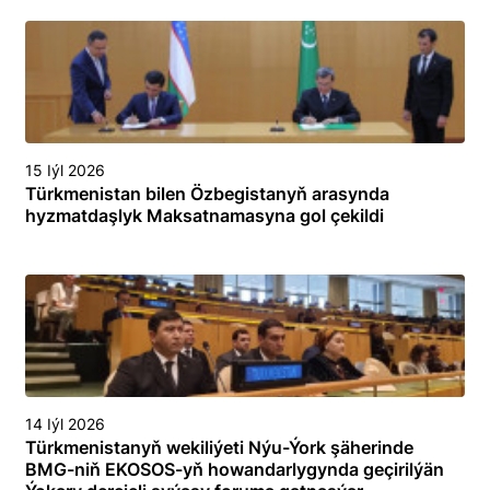
15 Iýl 2026
Türkmenistan bilen Özbegistanyň arasynda
hyzmatdaşlyk Maksatnamasyna gol çekildi
14 Iýl 2026
Türkmenistanyň wekiliýeti Nýu-Ýork şäherinde
BMG-niň EKOSOS-yň howandarlygynda geçirilýän