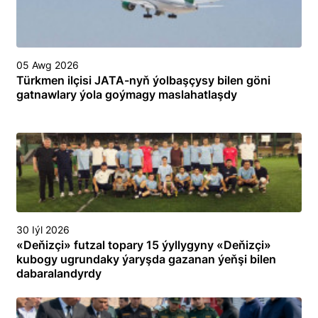
05 Awg 2026
Türkmen ilçisi JATA-nyň ýolbaşçysy bilen göni
gatnawlary ýola goýmagy maslahatlaşdy
30 Iýl 2026
«Deňizçi» futzal topary 15 ýyllygyny «Deňizçi»
kubogy ugrundaky ýaryşda gazanan ýeňşi bilen
dabaralandyrdy