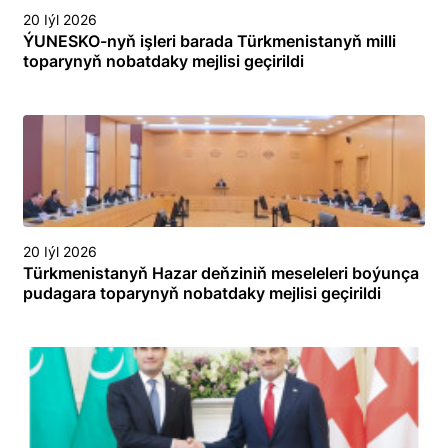
20 Iýl 2026
ÝUNESKO-nyň işleri barada Türkmenistanyň milli
toparynyň nobatdaky mejlisi geçirildi
20 Iýl 2026
Türkmenistanyň Hazar deňziniň meseleleri boýunça
pudagara toparynyň nobatdaky mejlisi geçirildi