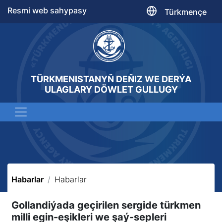
Resmi web sahypasy
Türkmençe
TÜRKMENISTANYŇ DEŇIZ WE DERÝA
ULAGLARY DÖWLET GULLUGY
Habarlar
Habarlar
Gollandiýada geçirilen sergide türkmen
milli egin-eşikleri we şaý-sepleri