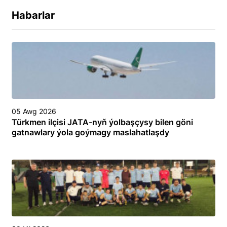
Habarlar
05 Awg 2026
Türkmen ilçisi JATA-nyň ýolbaşçysy bilen göni
gatnawlary ýola goýmagy maslahatlaşdy