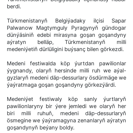
berdi.
Türkmenistanyň Belgiýadaky ilçisi Sapar
Palwanow Magtymguly Pyragynyň gündogar
dünýäsiniň edebi mirasyna goşan goşandyny
aýratyn belläp, Türkmenistanyň milli
medeniýetiň dürlüligini buýsanç bilen görkezdi.
Medeni festiwalda köp ýurtdan pawilionlar
ýygnandy, olaryň hersinde milli ruh we aýal-
gyzlaryň medeni däp-dessurlary ösdürmäge we
ýaýratmaga goşan goşandyny görkezýärdi.
Medeniýet festiwaly köp sanly ýurtlaryň
pawilionlaryny bir ýere jemledi we olaryň her
biri milli ruhuň, medeni däp-dessurlaryň
ösmegine we ýaýramagyna zenanlaryň aýratyn
goşandynyň beýany boldy.