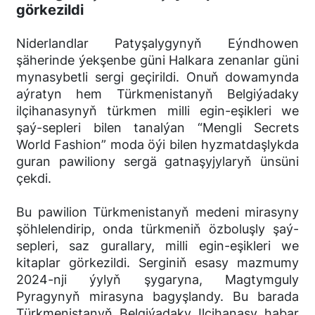
görkezildi
Niderlandlar Patyşalygynyň Eýndhowen
şäherinde ýekşenbe güni Halkara zenanlar güni
mynasybetli sergi geçirildi. Onuň dowamynda
aýratyn hem Türkmenistanyň Belgiýadaky
ilçihanasynyň türkmen milli egin-eşikleri we
şaý-sepleri bilen tanalýan “Mengli Secrets
World Fashion” moda öýi bilen hyzmatdaşlykda
guran pawiliony sergä gatnaşyjylaryň ünsüni
çekdi.
Bu pawilion Türkmenistanyň medeni mirasyny
şöhlelendirip, onda türkmeniň özboluşly şaý-
sepleri, saz gurallary, milli egin-eşikleri we
kitaplar görkezildi. Serginiň esasy mazmumy
2024-nji ýylyň şygaryna, Magtymguly
Pyragynyň mirasyna bagyşlandy. Bu barada
Türkmenistanyň Belgiýadaky Ilçihanasy habar