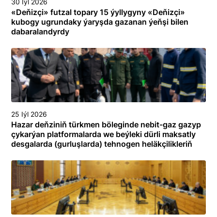
30 Iýl 2026
«Deňizçi» futzal topary 15 ýyllygyny «Deňizçi»
kubogy ugrundaky ýaryşda gazanan ýeňşi bilen
dabaralandyrdy
25 Iýl 2026
Hazar deňziniň türkmen böleginde nebit-gaz gazyp
çykarýan platformalarda we beýleki dürli maksatly
desgalarda (gurluşlarda) tehnogen heläkçilikleriň
öňüni almak we olary ýok etmek boýunça
toplumlaýyn türgenleşik okuwy