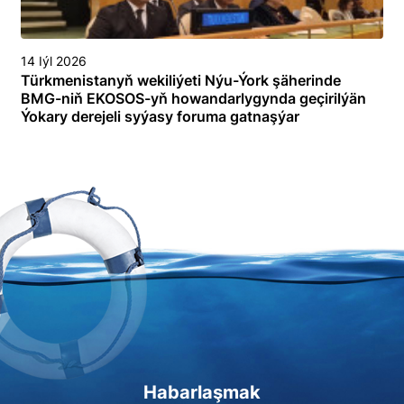
14 Iýl 2026
Türkmenistanyň wekiliýeti Nýu-Ýork şäherinde
BMG-niň EKOSOS-yň howandarlygynda geçirilýän
Ýokary derejeli syýasy foruma gatnaşýar
Habarlaşmak