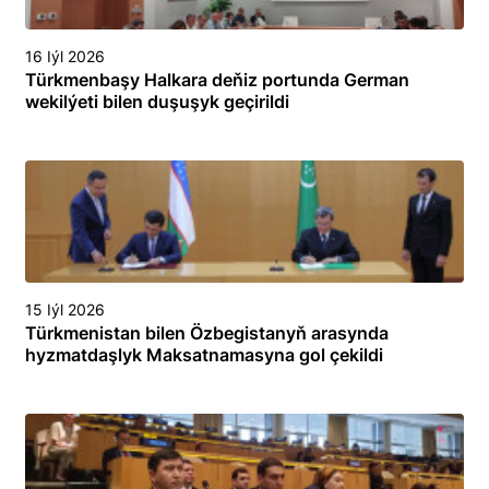
16 Iýl 2026
Türkmenbaşy Halkara deňiz portunda German
wekilýeti bilen duşuşyk geçirildi
15 Iýl 2026
Türkmenistan bilen Özbegistanyň arasynda
hyzmatdaşlyk Maksatnamasyna gol çekildi