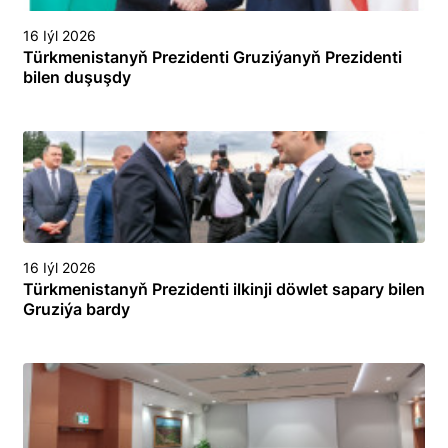
16 Iýl 2026
Türkmenistanyň Prezidenti Gruziýanyň Prezidenti
bilen duşuşdy
16 Iýl 2026
Türkmenistanyň Prezidenti ilkinji döwlet sapary bilen
Gruziýa bardy