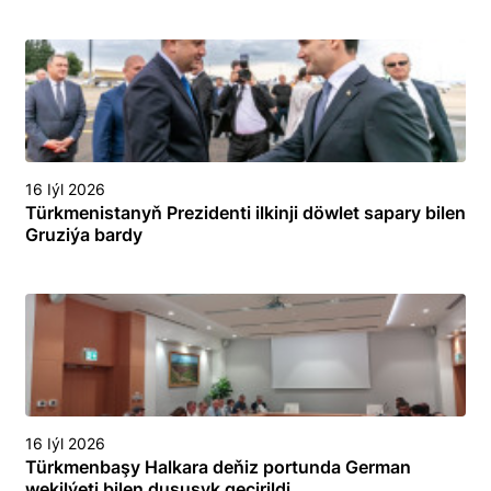
16 Iýl 2026
Türkmenistanyň Prezidenti ilkinji döwlet sapary bilen
Gruziýa bardy
16 Iýl 2026
Türkmenbaşy Halkara deňiz portunda German
wekilýeti bilen duşuşyk geçirildi