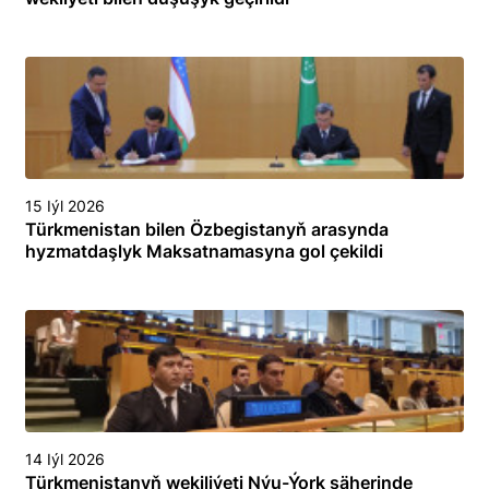
15 Iýl 2026
Türkmenistan bilen Özbegistanyň arasynda
hyzmatdaşlyk Maksatnamasyna gol çekildi
14 Iýl 2026
Türkmenistanyň wekiliýeti Nýu-Ýork şäherinde