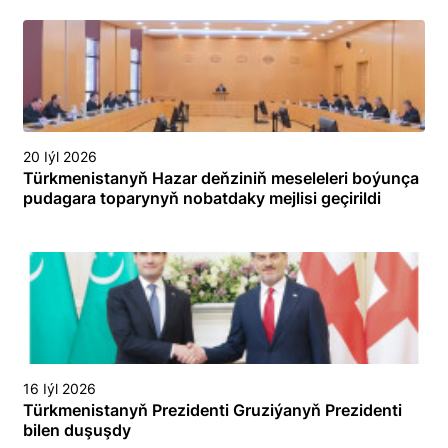
20 Iýl 2026
Türkmenistanyň Hazar deňziniň meseleleri boýunça
pudagara toparynyň nobatdaky mejlisi geçirildi
16 Iýl 2026
Türkmenistanyň Prezidenti Gruziýanyň Prezidenti
bilen duşuşdy