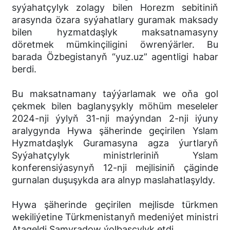
syýahatçylyk zolagy bilen Horezm sebitiniň
arasynda özara syýahatlary guramak maksady
bilen hyzmatdaşlyk maksatnamasyny
döretmek mümkinçiligini öwrenýärler. Bu
barada Özbegistanyň “yuz.uz” agentligi habar
berdi.
Bu maksatnamany taýýarlamak we oňa gol
çekmek bilen baglanyşykly möhüm meseleler
2024-nji ýylyň 31-nji maýyndan 2-nji iýuny
aralygynda Hywa şäherinde geçirilen Yslam
Hyzmatdaşlyk Guramasyna agza ýurtlaryň
Syýahatçylyk ministrleriniň Yslam
konferensiýasynyň 12-nji mejlisiniň çäginde
gurnalan duşuşykda ara alnyp maslahatlaşyldy.
Hywa şäherinde geçirilen mejlisde türkmen
wekiliýetine Türkmenistanyň medeniýet ministri
Atageldi Şamyradow ýolbaşçylyk etdi.