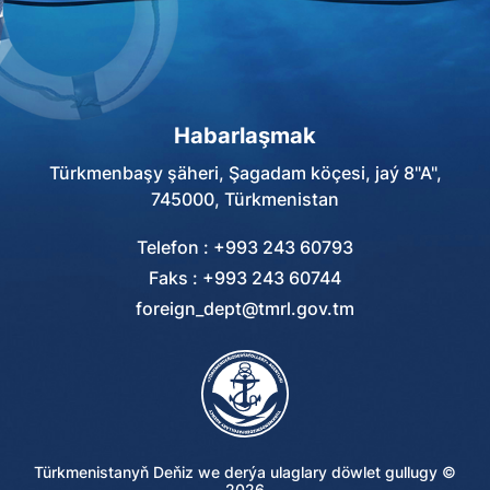
Habarlaşmak
Türkmenbaşy şäheri, Şagadam köçesi, jaý 8"A",
745000, Türkmenistan
Telefon : +993 243 60793
Faks : +993 243 60744
foreign_dept@tmrl.gov.tm
Türkmenistanyň Deňiz we derýa ulaglary döwlet gullugy ©
2026