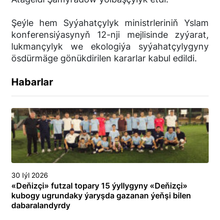
Şeýle hem Syýahatçylyk ministrleriniň Yslam
konferensiýasynyň 12-nji mejlisinde zyýarat,
lukmançylyk we ekologiýa syýahatçylygyny
ösdürmäge gönükdirilen kararlar kabul edildi.
Habarlar
30 Iýl 2026
«Deňizçi» futzal topary 15 ýyllygyny «Deňizçi»
kubogy ugrundaky ýaryşda gazanan ýeňşi bilen
dabaralandyrdy