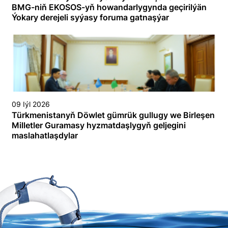
BMG-niň EKOSOS-yň howandarlygynda geçirilýän
Ýokary derejeli syýasy foruma gatnaşýar
09 Iýl 2026
Türkmenistanyň Döwlet gümrük gullugy we Birleşen
Milletler Guramasy hyzmatdaşlygyň geljegini
maslahatlaşdylar