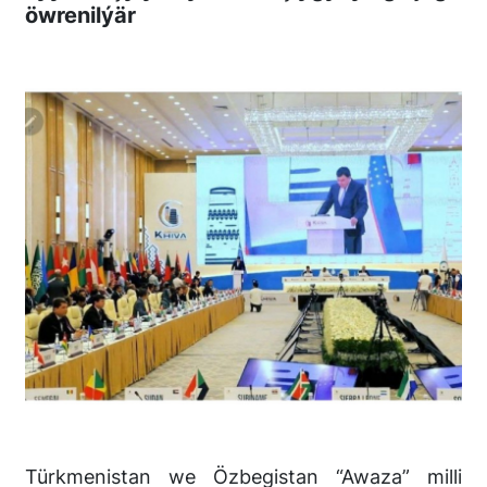
öwrenilýär
Türkmenistan we Özbegistan “Awaza” milli