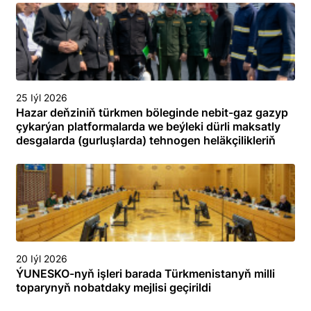
25 Iýl 2026
Hazar deňziniň türkmen böleginde nebit-gaz gazyp
çykarýan platformalarda we beýleki dürli maksatly
desgalarda (gurluşlarda) tehnogen heläkçilikleriň
öňüni almak we olary ýok etmek boýunça
toplumlaýyn türgenleşik okuwy
20 Iýl 2026
ÝUNESKO-nyň işleri barada Türkmenistanyň milli
toparynyň nobatdaky mejlisi geçirildi