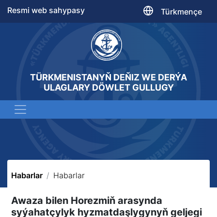
Resmi web sahypasy
Türkmençe
TÜRKMENISTANYŇ DEŇIZ WE DERÝA
ULAGLARY DÖWLET GULLUGY
Habarlar
Habarlar
Awaza bilen Horezmiň arasynda
syýahatçylyk hyzmatdaşlygynyň geljegi