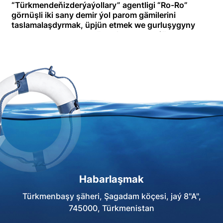
“Türkmendeňizderýaýollary” agentligi “Ro-Ro”
görnüşli iki sany demir ýol parom gämilerini
taslamalaşdyrmak, üpjün etmek we gurluşygyny
dolandyrmak barada bäsleşik yglan edýär.
Habarlaşmak
Türkmenbaşy şäheri, Şagadam köçesi, jaý 8"A",
745000, Türkmenistan