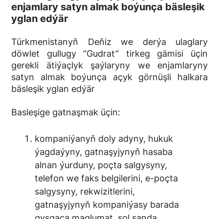
enjamlary satyn almak boýunça bäsleşik
yglan edýär
Türkmenistanyň Deňiz we derýa ulaglary
döwlet gullugy “Gudrat” tirkeg gämisi üçin
gerekli ätiýaçlyk şaýlaryny we enjamlaryny
satyn almak boýunça açyk görnüşli halkara
bäsleşik yglan edýär
Basleşige gatnaşmak üçin:
kompaniýanyň doly adyny, hukuk
ýagdaýyny, gatnaşyjynyň hasaba
alnan ýurduny, poçta salgysyny,
telefon we faks belgilerini, e-poçta
salgysyny, rekwizitlerini,
gatnaşyjynyň kompaniýasy barada
gysgaça maglumat, şol sanda