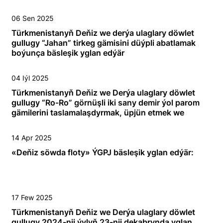
management of the construction of two Ro-Ro rail
wagon carriers and one dry cargo vessel until 4
06 Sen 2025
November.
Türkmenistanyň Deňiz we derýa ulaglary döwlet
gullugy “Jahan” tirkeg gämisini düýpli abatlamak
boýunça bäsleşik yglan edýär
04 Iýl 2025
Türkmenistanyň Deňiz we Derýa ulaglary döwlet
gullugy “Ro-Ro” görnüşli iki sany demir ýol parom
gämilerini taslamalaşdyrmak, üpjün etmek we
gurluşygyny dolandyrmak barada bäsleşik yglan
edýär.
14 Apr 2025
«Deňiz söwda floty» ÝGPJ bäsleşik yglan edýär:
17 Few 2025
Türkmenistanyň Deňiz we Derýa ulaglary döwlet
gullugy 2024-nji ýylyň 23-nji dekabrynda yglan