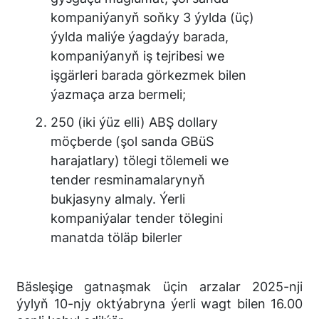
kompaniýanyň soňky 3 ýylda (üç)
ýylda maliýe ýagdaýy barada,
kompaniýanyň iş tejribesi we
işgärleri barada görkezmek bilen
ýazmaça arza bermeli;
250 (iki ýüz elli) ABŞ dollary
möçberde (şol sanda GBüS
harajatlary) tölegi tölemeli we
tender resminamalarynyň
bukjasyny almaly. Ýerli
kompaniýalar tender tölegini
manatda töläp bilerler
Bäsleşige gatnaşmak üçin arzalar 2025-nji
ýylyň 10-njy oktýabryna ýerli wagt bilen 16.00