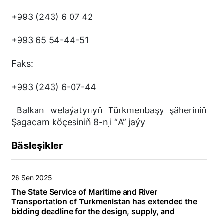
+993 (243) 6 07 42
+993 65 54-44-51
Faks:
+993 (243) 6-07-44
Balkan welaýatynyň Türkmenbaşy şäheriniň
Şagadam köçesiniň 8-nji “А” jaýy
Bäsleşikler
26 Sen 2025
The State Service of Maritime and River
Transportation of Turkmenistan has extended the
bidding deadline for the design, supply, and