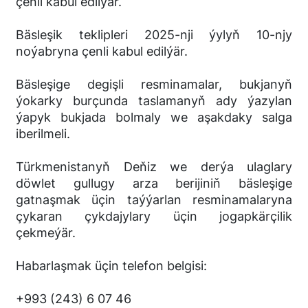
çenli kabul edilýär.
Bäsleşik teklipleri 2025-nji ýylyň 10-njy
noýabryna çenli kabul edilýär.
Bäsleşige degişli resminamalar, bukjanyň
ýokarky burçunda taslamanyň ady ýazylan
ýapyk bukjada bolmaly we aşakdaky salga
iberilmeli.
Türkmenistanyň Deňiz we derýa ulaglary
döwlet gullugy arza berijiniň bäsleşige
gatnaşmak üçin taýýarlan resminamalaryna
çykaran çykdajylary üçin jogapkärçilik
çekmeýär.
Habarlaşmak üçin telefon belgisi:
+993 (243) 6 07 46