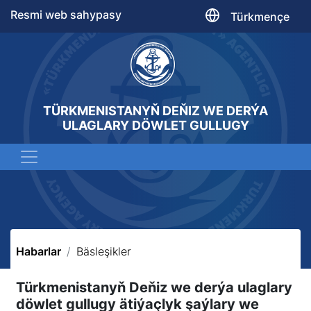
Resmi web sahypasy
Türkmençe
TÜRKMENISTANYŇ DEŇIZ WE DERÝA
ULAGLARY DÖWLET GULLUGY
Habarlar
Bäsleşikler
Türkmenistanyň Deňiz we derýa ulaglary
döwlet gullugy ätiýaçlyk şaýlary we