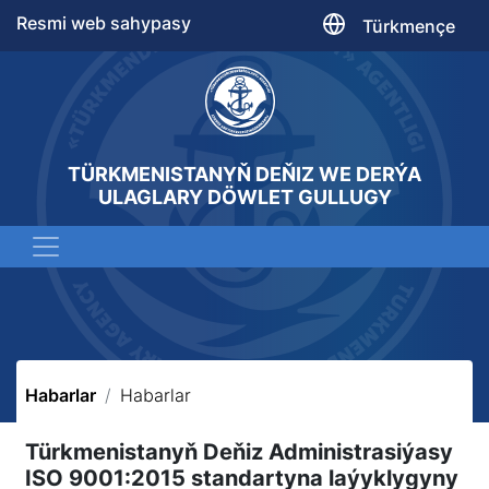
Resmi web sahypasy
Türkmençe
TÜRKMENISTANYŇ DEŇIZ WE DERÝA
ULAGLARY DÖWLET GULLUGY
Habarlar
Habarlar
Türkmenistanyň Deňiz Administrasiýasy
ISO 9001:2015 standartyna laýyklygyny