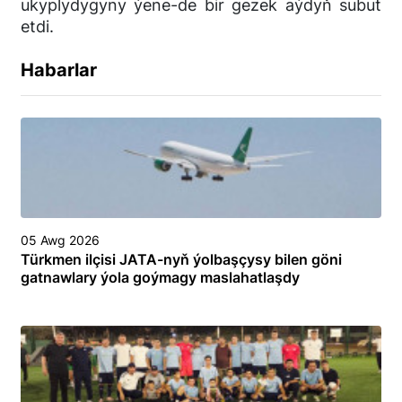
ukyplydygyny ýene-de bir gezek aýdyň subut
etdi.
Habarlar
05 Awg 2026
Türkmen ilçisi JATA-nyň ýolbaşçysy bilen göni
gatnawlary ýola goýmagy maslahatlaşdy