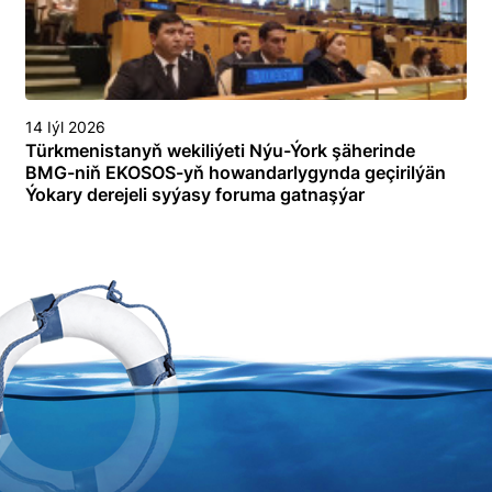
14 Iýl 2026
Türkmenistanyň wekiliýeti Nýu-Ýork şäherinde
BMG-niň EKOSOS-yň howandarlygynda geçirilýän
Ýokary derejeli syýasy foruma gatnaşýar