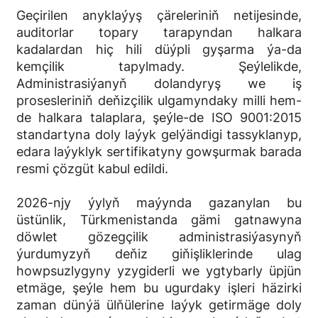
Geçirilen anyklaýyş çäreleriniň netijesinde,
auditorlar topary tarapyndan halkara
kadalardan hiç hili düýpli gyşarma ýa-da
kemçilik tapylmady. Şeýlelikde,
Administrasiýanyň dolandyryş we iş
prosesleriniň deňizçilik ulgamyndaky milli hem-
de halkara talaplara, şeýle-de ISO 9001:2015
standartyna doly laýyk gelýändigi tassyklanyp,
edara laýyklyk sertifikatyny gowşurmak barada
resmi çözgüt kabul edildi.
2026-njy ýylyň maýynda gazanylan bu
üstünlik, Türkmenistanda gämi gatnawyna
döwlet gözegçilik administrasiýasynyň
ýurdumyzyň deňiz giňişliklerinde ulag
howpsuzlygyny yzygiderli we ygtybarly üpjün
etmäge, şeýle hem bu ugurdaky işleri häzirki
zaman dünýä ülňülerine laýyk getirmäge doly