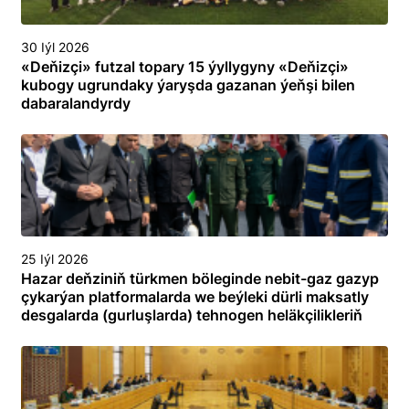
30 Iýl 2026
«Deňizçi» futzal topary 15 ýyllygyny «Deňizçi»
kubogy ugrundaky ýaryşda gazanan ýeňşi bilen
dabaralandyrdy
25 Iýl 2026
Hazar deňziniň türkmen böleginde nebit-gaz gazyp
çykarýan platformalarda we beýleki dürli maksatly
desgalarda (gurluşlarda) tehnogen heläkçilikleriň
öňüni almak we olary ýok etmek boýunça
toplumlaýyn türgenleşik okuwy