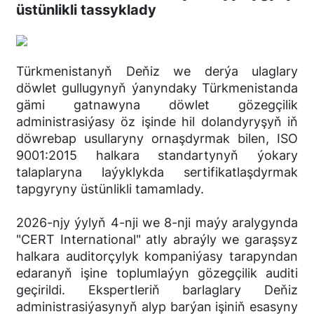
üstünlikli tassyklady
Türkmenistanyň Deňiz we derýa ulaglary
döwlet gullugynyň ýanyndaky Türkmenistanda
gämi gatnawyna döwlet gözegçilik
administrasiýasy öz işinde hil dolandyryşyň iň
döwrebap usullaryny ornaşdyrmak bilen, ISO
9001:2015 halkara standartynyň ýokary
talaplaryna laýyklykda sertifikatlaşdyrmak
tapgyryny üstünlikli tamamlady.
2026-njy ýylyň 4-nji we 8-nji maýy aralygynda
"CERT International" atly abraýly we garaşsyz
halkara auditorçylyk kompaniýasy tarapyndan
edaranyň işine toplumlaýyn gözegçilik auditi
geçirildi. Ekspertleriň barlaglary Deňiz
administrasiýasynyň alyp barýan işiniň esasyny