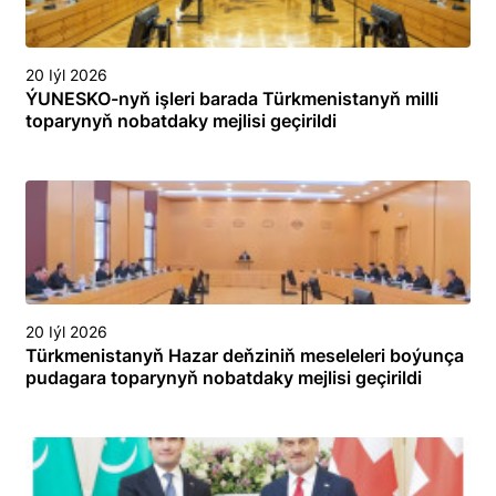
20 Iýl 2026
ÝUNESKO-nyň işleri barada Türkmenistanyň milli
toparynyň nobatdaky mejlisi geçirildi
20 Iýl 2026
Türkmenistanyň Hazar deňziniň meseleleri boýunça
pudagara toparynyň nobatdaky mejlisi geçirildi