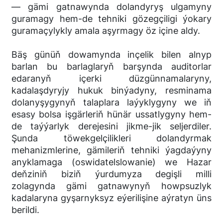
— gämi gatnawynda dolandyryş ulgamyny
guramagy hem-de tehniki gözegçiligi ýokary
guramaçylykly amala aşyrmagy öz içine aldy.
Bäş günüň dowamynda inçelik bilen alnyp
barlan bu barlaglaryň barşynda auditorlar
edaranyň içerki düzgünnamalaryny,
kadalaşdyryjy hukuk binýadyny, resminama
dolanyşygynyň talaplara laýyklygyny we iň
esasy bolsa işgärleriň hünär ussatlygyny hem-
de taýýarlyk derejesini jikme-jik seljerdiler.
Şunda töwekgelçilikleri dolandyrmak
mehanizmlerine, gämileriň tehniki ýagdaýyny
anyklamaga (oswidatelslowanie) we Hazar
deňziniň biziň ýurdumyza degişli milli
zolagynda gämi gatnawynyň howpsuzlyk
kadalaryna gyşarnyksyz eýerilişine aýratyn üns
berildi.