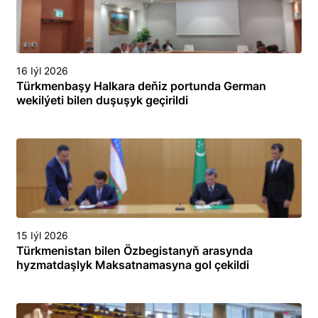
16 Iýl 2026
Türkmenbaşy Halkara deňiz portunda German
wekilýeti bilen duşuşyk geçirildi
15 Iýl 2026
Türkmenistan bilen Özbegistanyň arasynda
hyzmatdaşlyk Maksatnamasyna gol çekildi