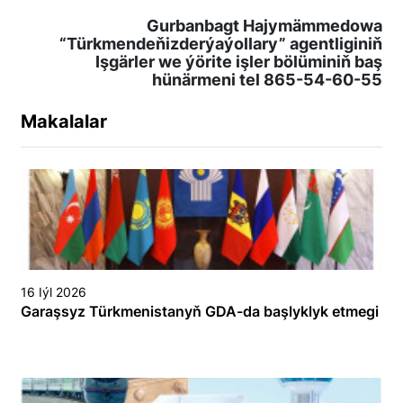
Gurbanbagt Hajymämmedowa
“Türkmendeňizderýaýollary” agentliginiň
Işgärler we ýörite işler bölüminiň baş
hünärmeni tel 865-54-60-55
Makalalar
16 Iýl 2026
Garaşsyz Türkmenistanyň GDA-da başlyklyk etmegi