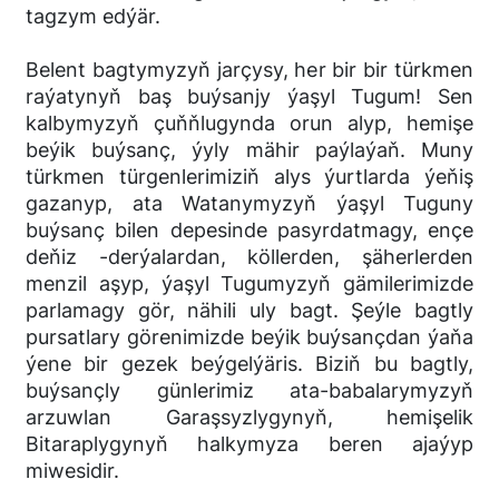
tagzym edýär.
Belent bagtymyzyň jarçysy, her bir bir türkmen
raýatynyň baş buýsanjy ýaşyl Tugum! Sen
kalbymyzyň çuňňlugynda orun alyp, hemişe
beýik buýsanç, ýyly mähir paýlaýaň. Muny
türkmen türgenlerimiziň alys ýurtlarda ýeňiş
gazanyp, ata Watanymyzyň ýaşyl Tuguny
buýsanç bilen depesinde pasyrdatmagy, ençe
deňiz -derýalardan, köllerden, şäherlerden
menzil aşyp, ýaşyl Tugumyzyň gämilerimizde
parlamagy gör, nähili uly bagt. Şeýle bagtly
pursatlary görenimizde beýik buýsançdan ýaňa
ýene bir gezek beýgelýäris. Biziň bu bagtly,
buýsançly günlerimiz ata-babalarymyzyň
arzuwlan Garaşsyzlygynyň, hemişelik
Bitaraplygynyň halkymyza beren ajaýyp
miwesidir.