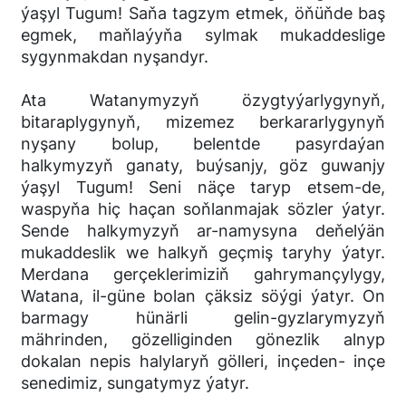
ýaşyl Tugum! Saňa tagzym etmek, öňüňde baş
egmek, maňlaýyňa sylmak mukaddeslige
sygynmakdan nyşandyr.
Ata Watanymyzyň özygtyýarlygynyň,
bitaraplygynyň, mizemez berkararlygynyň
nyşany bolup, belentde pasyrdaýan
halkymyzyň ganaty, buýsanjy, göz guwanjy
ýaşyl Tugum! Seni näçe taryp etsem-de,
waspyňa hiç haçan soňlanmajak sözler ýatyr.
Sende halkymyzyň ar-namysyna deňelýän
mukaddeslik we halkyň geçmiş taryhy ýatyr.
Merdana gerçeklerimiziň gahrymançylygy,
Watana, il-güne bolan çäksiz söýgi ýatyr. On
barmagy hünärli gelin-gyzlarymyzyň
mährinden, gözelliginden gönezlik alnyp
dokalan nepis halylaryň gölleri, inçeden- inçe
senedimiz, sungatymyz ýatyr.