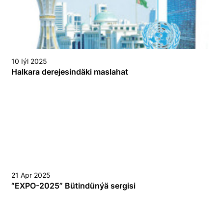
10 Iýl 2025
Halkara derejesindäki maslahat
21 Apr 2025
“EХPO-2025” Bütindünýä sergisi