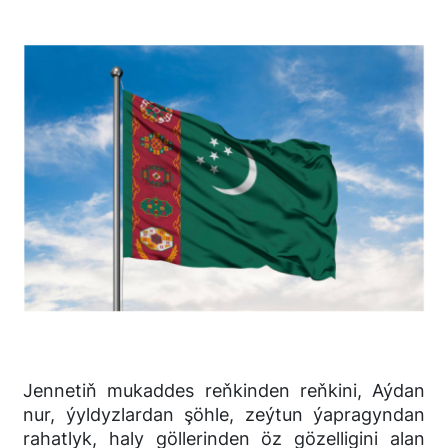
Jennetiň mukaddes reňkinden reňkini, Aýdan
nur, ýyldyzlardan şöhle, zeýtun ýapragyndan
rahatlyk, haly göllerinden öz gözelligini alan