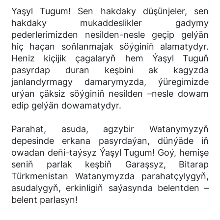
Yaşyl Tugum! Sen hakdaky düşünjeler, sen
hakdaky mukaddeslikler gadymy
pederlerimizden nesilden-nesle geçip gelýän
hiç haçan soňlanmajak söýginiň alamatydyr.
Heniz kiçijik çagalaryň hem Ýaşyl Tuguň
pasyrdap duran keşbini ak kagyzda
janlandyrmagy damarymyzda, ýüregimizde
urýan çäksiz söýginiň nesilden –nesle dowam
edip gelýän dowamatydyr.
Parahat, asuda, agzybir Watanymyzyň
depesinde erkana pasyrdaýan, dünýäde iň
owadan deňi-taýsyz Ýaşyl Tugum! Goý, hemişe
seniň parlak keşbiň Garaşsyz, Bitarap
Türkmenistan Watanymyzda parahatçylygyň,
asudalygyň, erkinligiň saýasynda belentden –
belent parlasyn!