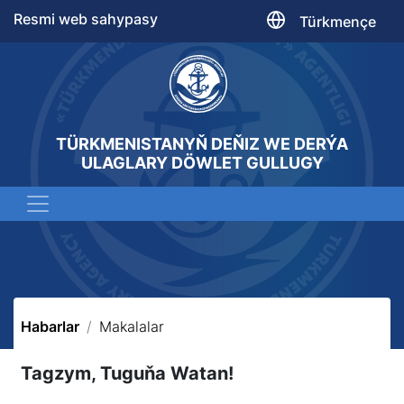
Resmi web sahypasy
Türkmençe
TÜRKMENISTANYŇ DEŇIZ WE DERÝA
ULAGLARY DÖWLET GULLUGY
Habarlar
Makalalar
Tagzym, Tuguňa Watan!