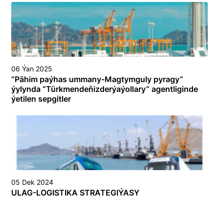
06 Ýan 2025
“Pähim paýhas ummany-Magtymguly pyragy”
ýylynda “Türkmendeňizderýaýollary” agentliginde
ýetilen sepgitler
05 Dek 2024
ULAG-LOGISTIKA STRATEGIÝASY