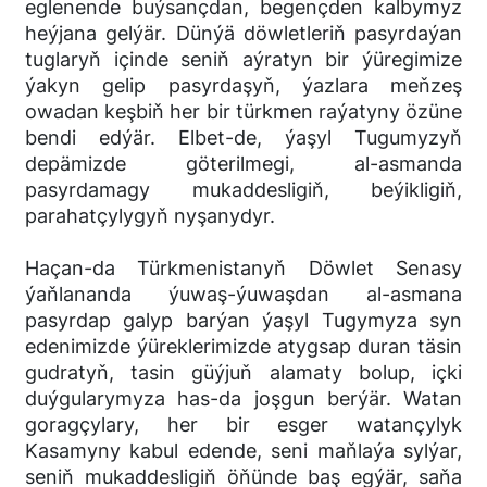
eglenende buýsançdan, begençden kalbymyz
heýjana gelýär. Dünýä döwletleriň pasyrdaýan
tuglaryň içinde seniň aýratyn bir ýüregimize
ýakyn gelip pasyrdaşyň, ýazlara meňzeş
owadan keşbiň her bir türkmen raýatyny özüne
bendi edýär. Elbet-de, ýaşyl Tugumyzyň
depämizde göterilmegi, al-asmanda
pasyrdamagy mukaddesligiň, beýikligiň,
parahatçylygyň nyşanydyr.
Haçan-da Türkmenistanyň Döwlet Senasy
ýaňlananda ýuwaş-ýuwaşdan al-asmana
pasyrdap galyp barýan ýaşyl Tugymyza syn
edenimizde ýüreklerimizde atygsap duran täsin
gudratyň, tasin güýjuň alamaty bolup, içki
duýgularymyza has-da joşgun berýär. Watan
goragçylary, her bir esger watançylyk
Kasamyny kabul edende, seni maňlaýa sylýar,
seniň mukaddesligiň öňünde baş egýär, saňa