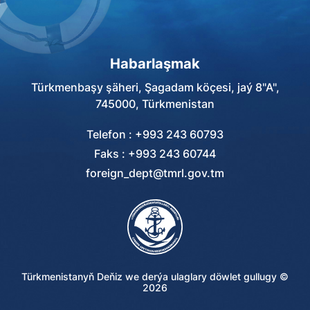
Habarlaşmak
Türkmenbaşy şäheri, Şagadam köçesi, jaý 8"A",
745000, Türkmenistan
Telefon : +993 243 60793
Faks : +993 243 60744
foreign_dept@tmrl.gov.tm
Türkmenistanyň Deňiz we derýa ulaglary döwlet gullugy ©
2026