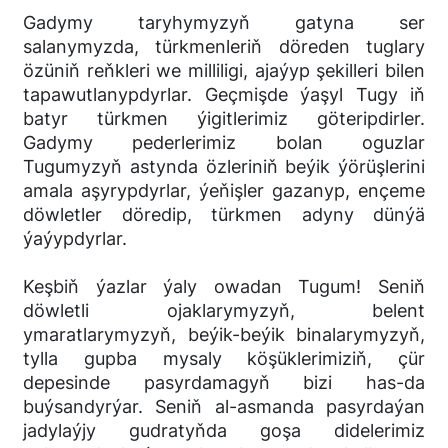
Gadymy taryhymyzyň gatyna ser
salanymyzda, türkmenleriň döreden tuglary
özüniň reňkleri we milliligi, ajaýyp şekilleri bilen
tapawutlanypdyrlar. Geçmişde ýaşyl Tugy iň
batyr türkmen ýigitlerimiz göteripdirler.
Gadymy pederlerimiz bolan oguzlar
Tugumyzyň astynda özleriniň beýik ýörüşlerini
amala aşyrypdyrlar, ýeňişler gazanyp, ençeme
döwletler döredip, türkmen adyny dünýä
ýaýypdyrlar.
Keşbiň ýazlar ýaly owadan Tugum! Seniň
döwletli ojaklarymyzyň, belent
ymaratlarymyzyň, beýik-beýik binalarymyzyň,
tylla gupba mysaly köşüklerimiziň, çür
depesinde pasyrdamagyň bizi has-da
buýsandyrýar. Seniň al-asmanda pasyrdaýan
jadylaýjy gudratyňda goşa didelerimiz