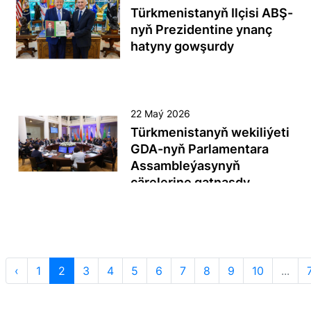
Türkmenistanyň Ilçisi ABŞ-
nyň Prezidentine ynanç
hatyny gowşurdy
22 Maý 2026
Türkmenistanyň wekiliýeti
GDA-nyň Parlamentara
Assambleýasynyň
çärelerine gatnaşdy
2026-njy ýylyň 21-22-nji
maýynda Türkmenistanyň
Mejlisiniň Başlygy
D.Gulmanowanyň
‹
1
2
3
4
5
6
7
8
9
10
...
ýolbaşçylygyndaky wekiliýet
Russiýa Federasiýasynyň