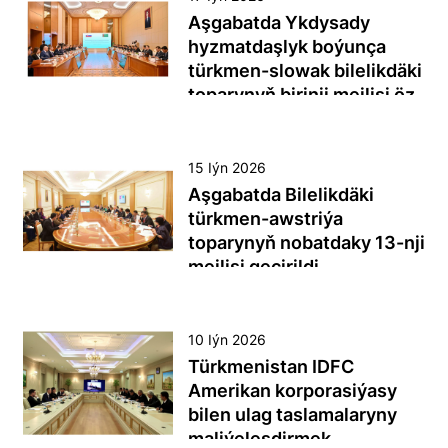
ýokary senagat
hyzmatdaşlygynyň şertnama-
türkmen-azerbaýjan ýokary
Aşgabatda Ykdysady
mümkinçiliklerini ýene-de bir
hukuk binýadyny
derejeli gepleşikleri
hyzmatdaşlyk boýunça
gezek görkezýär’, diýip
pugtalandyrmaga ýardam
tamamlanandan soňra, iki
türkmen-slowak bilelikdäki
Azerbaýjan respublikasynyň
berjek ikitaraplaýyn
ýurduň döwlet Baştutanlarynyň
toparynyň birinji mejlisi öz
ulag ministri beýan etdi. Bu
resminamalary alyşmak
we resmi wekiliýet agzalarynyň
işine başlady
barada “X” habarlar gullugy
dabarasy boldy. Bu barada
gatnaşmagynda dabaraly çäre
habar berýär. Nabiýew täze
“Tükrmenistan” gazeti habar
geçirildi. «Zagulba» köşgüniň
15 Iýn 2026
tankeriň azerbaýjan-türkmen
berdi.
ýörite otagynda
Aşgabatda Bilelikdäki
gatnaşyklaryny has-da
wideoaragatnaşyk arkaly
türkmen-awstriýa
berkitmäge we Hazar
gurnalan bu dabara Azerbaýjan
toparynyň nobatdaky 13-nji
sebitindäki hyzmatdaşlygy
tarapyndan Türkmenistana
mejlisi geçirildi
ösdürmäge goşant
«Dostluk» nebit tankeriniň
goşjakdygyna ynam bildirdi.
sowgat berilmegine
bagyşlandy. Bu barada
10 Iýn 2026
«Türkmenistan» gazeti habar
Türkmenistan IDFC
berýär.
Amerikan korporasiýasy
bilen ulag taslamalaryny
maliýeleşdirmek