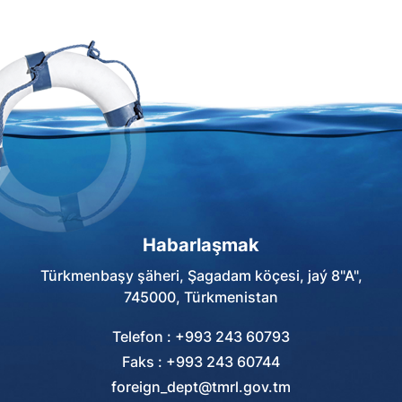
Sankt-Peterburg şäherinde
saparda bolup, GDA-nyň
Parlamentara
Assambleýasynyň Geňeşiniň
mejlisine hem-de guramanyň
60-njy plenar mejlisine
gatnaşdy.
Habarlaşmak
Türkmenbaşy şäheri, Şagadam köçesi, jaý 8"A",
745000, Türkmenistan
Telefon : +993 243 60793
Faks : +993 243 60744
foreign_dept@tmrl.gov.tm