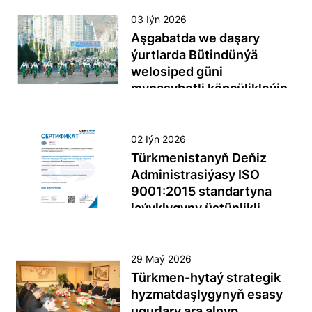
Aşgabat şäherinde,
ýurduň Baştutanlarynyň
seminar geçirilýär.
Türkmenistanyň Söwda-
03 Iýn 2026
tagallalary netijesinde dost-
senagat edarasynyň binasynda
Aşgabatda we daşary
doganlyk gatnaşyklarynyň
nobatdaky Türkmen-amerikan
ýurtlarda Bütindünýä
yzygiderli ösdürilýändigi
biznes-forumy we iki
welosiped güni
bellenilip, ikitaraplaýyn
taraplaýyn duşuşyklar geçirildi.
mynasybetli köpçülikleýin
hyzmatdaşlygy
Bu çäre sebitde ykdysady
çäreler geçirildi
işjeňleşdirmekde bu topara
hyzmatdaşlygy
möhüm ornuň degişlidigi
pugtalandyrmaga we täze
3-nji iýunda Türkmenistanyň
02 Iýn 2026
nygtaldy.
maýa goýum ugurlaryny
Prezidenti Serdar
Türkmenistanyň Deňiz
kesgitlemäge gönükdirilen
Berdimuhamedowyň
Administrasiýasy ISO
strategik platforma boldy.
gatnaşmagynda Aşgabatda
9001:2015 standartyna
Türkmen-amerikan Işewürlik
köpçülikleýin welosipedli ýöriş
laýyklygyny üstünlikli
geňeşiniň çäklerinde guralan
guraldy. “Welosiped” binasynyň
tassyklady
bu resmi duşuşyga gatnaşmak
ýanyndan badalga alan we
üçin Aşgabada amerikan
Ruhyýet köşgüne çenli dowam
Türkmenistanyň Deňiz we
29 Maý 2026
kompaniýalarynyň, şol sanda
eden 11 kilometrlik bu sport
derýa ulaglary döwlet
Türkmen-hytaý strategik
«Climate Compass», «John
çäresine Hökümet agzalary,
gullugynyň ýanyndaky
hyzmatdaşlygynyň esasy
Deere», «CNH Industrial»,
diplomatlar, talyplar we
Türkmenistanda gämi
ugurlary ara alnyp