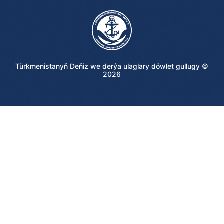
Türkmenistanyň Deňiz we derýa ulaglary döwlet gullugy ©
2026