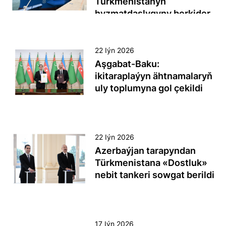
Türkmenistanyň
hyzmatdaşlygyny berkider
“Dostluk” atly nebit tankeriniň
Türkmenistana gowşurylmagy
22 Iýn 2026
azerbaýjan-türkmen strategik
Aşgabat-Baku:
hyzmatdaşlygynyň nobatdaky
ikitaraplaýyn ähtnamalaryň
subutnamasy boldy. ‘Baku
uly toplumyna gol çekildi
gämi gurluşyk zawodynda
gurlan “Dostluk” tankeriniň
Bakuwda döwlet saparynda
Azerbaýjan tarapyndan
bolýan hormatly Prezidentimiz
Türkmenistana gowşurylmagy
Serdar Berdimuhamedowyň we
22 Iýn 2026
iki ýurduň arasyndaky
Azerbaýjan Respublikasynyň
Azerbaýjan tarapyndan
strategik hyzmatdaşlygyň we
Prezidenti Ilham Aliýewiň
Türkmenistana «Dostluk»
özara ynamyň nobatdaky
arasynda ikiçäk we giňeldilen
nebit tankeri sowgat berildi
subutnamasy boldy. Bu
düzümde türkmen-azerbaýjan
taslama Azerbaýjanyň gämi
gepleşikleri geçirildi. Onuň
2026-njy ýylyň 22-nji iýunynda
gurluşyk ulgamyndaky
netijeleri boýunça dürli
Azerbaýjan respublikasynyň
gazananlaryny we ýurdumyzyň
ugurlarda türkmen-azerbaýjan
Baku şäherinde geçirilen
17 Iýn 2026