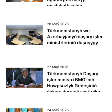
«Westport Trading Europe
türgenler ýaly jemi iki müňden
gatnawyna döwlet gözegçilik
maslahatlaşyldy
Limited», «Palo Alto
gowrak adam gatnaşdy.
administrasiýasy öz işinde hil
Networks», «Coca-Cola»,
Baýramçylyk mynasybetli,
dolandyryşyň iň döwrebap
«Valley Irrigation» we «Sig
Gurbanguly Berdimuhamedow
usullaryny ornaşdyrmak bilen,
28 Maý 2026
Sauer» ýaly iri
adyndaky haýyr-sahawat
ISO 9001:2015 halkara
Türkmenistanyň we
korporasiýalaryň wekillerinden
gaznasynyň adyndan
standartynyň ýokary
Azerbaýjanyň daşary işler
ybarat bolan resmi wekiliýet
Gökderede dynç alýan
talaplaryna laýyklykda
ministrleriniň duşuşygy
geldi. Duşuşygyň dowamynda
Döwletliler köşgüniň
sertifikatlaşdyrmak tapgyryny
taraplar milli ykdysadyýeti
çagalaryna welosipedler
üstünlikli tamamlady.
döwrebaplaşdyrmak we
sowgat berildi.
söwda-ykdysady gatnaşyklary
27 Maý 2026
has-da giňeltmek boýunça
Türkmenistanyň Daşary
geljegi uly taslamalary ara alyp
işler ministri BMG-niň
maslahatlaşdylar.
Howpsuzlyk Geňeşiniň
ýokary derejeli açyk pikir
alyşmalaryna gatnaşdy
24 Maý 2026