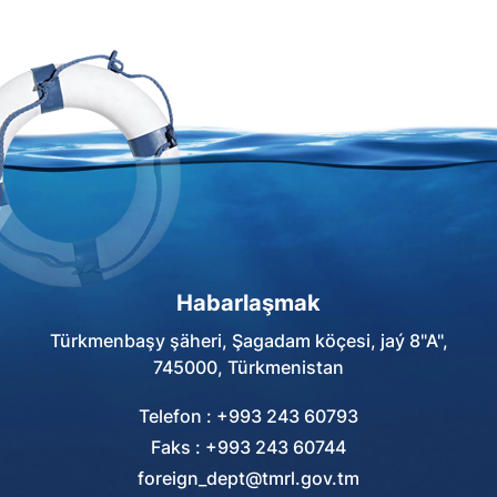
generaly Serdar
Berdimuhamedow Döwlet
serhet gullugynyň Sarahs
serhet birikmesiniň täze binalar
toplumynyň açylyş dabarasyna
gatnaşdy. Bu barada
http://tdh.gov.tm internet
sahypasynda habar berilýär.
Habarlaşmak
Türkmenbaşy şäheri, Şagadam köçesi, jaý 8"A",
745000, Türkmenistan
Telefon : +993 243 60793
Faks : +993 243 60744
foreign_dept@tmrl.gov.tm