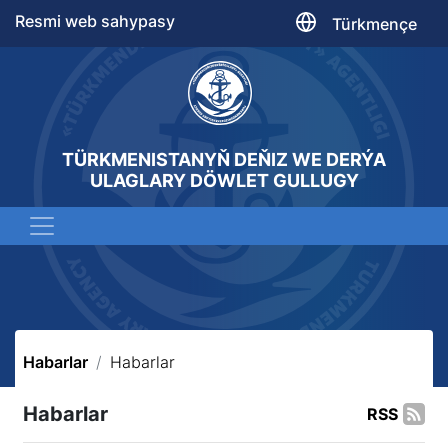
Resmi web sahypasy
Türkmençe
TÜRKMENISTANYŇ DEŇIZ WE DERÝA
ULAGLARY DÖWLET GULLUGY
Habarlar
Habarlar
Habarlar
RSS