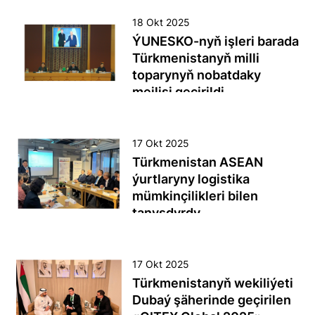
18 Okt 2025
ÝUNESKO-nyň işleri barada
Türkmenistanyň milli
toparynyň nobatdaky
mejlisi geçirildi
17 Okt 2025
Türkmenistan ASEAN
ýurtlaryny logistika
mümkinçilikleri bilen
tanyşdyrdy
Malaýziýanyň halkara söwda
we senagat palatasy
17 Okt 2025
(Malaysian International
Türkmenistanyň wekiliýeti
Chamber of Commerce and
Dubaý şäherinde geçirilen
Industry) bilen Malaýziýanyň