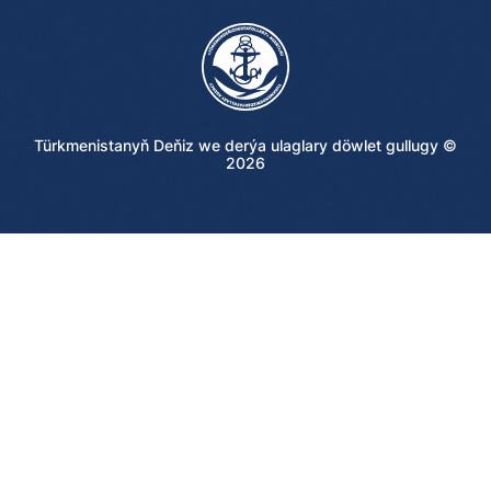
Türkmenistanyň Deňiz we derýa ulaglary döwlet gullugy ©
2026